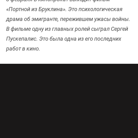
«Портной из Бруклина». Это психологическая
драма об эмигранте, пережившем ужасы войны.
В фильме одну из главных ролей сыграл Сергей
Пускепалис. Это была одна из его последних
работ в кино.
Сюжет фильма разворачивается в Нью-Йорке в
1973 году. К еврею Авдону Московицу,
пережившему Холокост и ныне работающему
портным, приходит страховой агент Майкл
Дарк, чтобы поговорить с ним о страховке. Но
уже спустя короткое время стандартное
интервью превращается практически в допрос