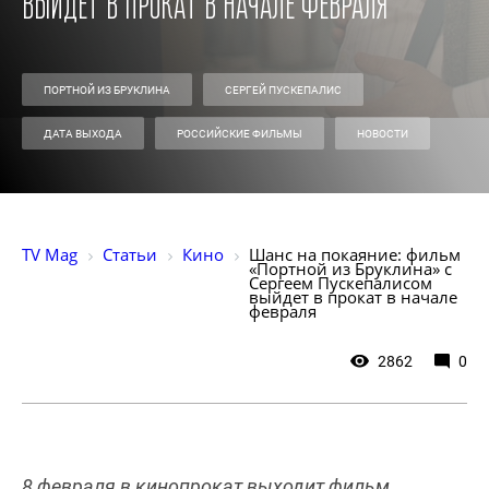
выйдет в прокат в начале февраля
ПОРТНОЙ ИЗ БРУКЛИНА
СЕРГЕЙ ПУСКЕПАЛИС
ДАТА ВЫХОДА
РОССИЙСКИЕ ФИЛЬМЫ
НОВОСТИ
TV Mag
Статьи
Кино
Шанс на покаяние: фильм 
«Портной из Бруклина» c 
Сергеем Пускепалисом 
выйдет в прокат в начале 
февраля
2862
0
8 февраля в кинопрокат выходит фильм