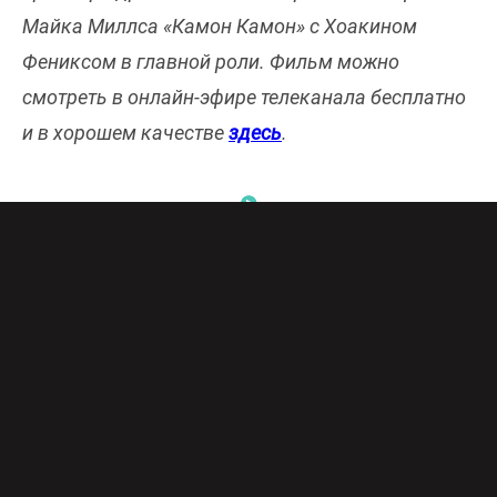
Майка Миллса «Камон Камон» с Хоакином
Фениксом в главной роли. Фильм можно
смотреть в онлайн-эфире телеканала бесплатно
и в хорошем качестве
здесь
.
По сюжету радиожурналист Джонни приезжает
к своей сестре Вив в Лос-Анджелес. Женщина
просит Джонни присмотреть за сыном Джесси,
пока сама будет в отъезде. В итоге Джонни
берет своего девятилетнего племянника в
путешествие по Соединенным Штатам