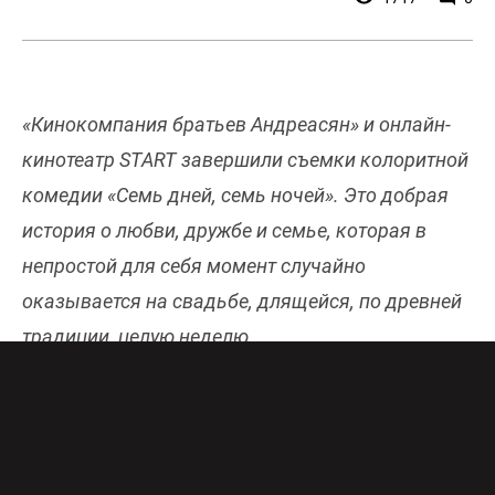
«Кинокомпания братьев Андреасян» и онлайн-
кинотеатр START завершили съемки колоритной
комедии «Семь дней, семь ночей». Это добрая
история о любви, дружбе и семье, которая в
непростой для себя момент случайно
оказывается на свадьбе, длящейся, по древней
традиции, целую неделю.
Некогда дружная и любящая семья Гуреевых
оказывается на грани развода. Супруги Ольга и
Сергей отдалились друг от друга, а дети Антон