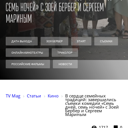
семь ночей» с Зоей Бербер и Сергеем
Мариным
ДАТА ВЫХОДА
ЗОЯ БЕРБЕР
START
СЪЕМКИ
ОНЛАЙН-КИНОТЕАТРЫ
ТРИКОЛОР
РОССИЙСКИЕ ФИЛЬМЫ
НОВОСТИ
TV Mag
Статьи
Кино
В сердце семейных 
традиций: завершились 
съемки комедии «Семь 
дней, семь ночей» с Зоей 
Бербер и Сергеем 
Мариным
1717
0