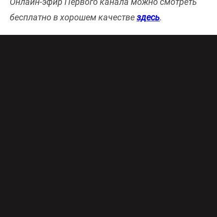
Онлайн-эфир Первого канала можно смотреть
бесплатно в хорошем качестве
здесь
.
Документальный фильм расскажет обо всех
этапах подготовки киноэкипажа фильма
«Вызов», нюансах старта космической ракеты,
о том, как проходили съемки на МКС, а также
какие чувства и эмоции испытывали
непрофессиональные космонавты в полете на
МКС, на самой станции и при возвращении на
Землю.