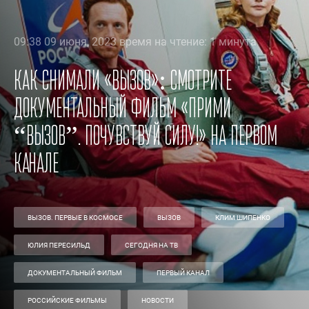
09:38 09 июня, 2023 время на чтение: 1 минута
Как снимали «Вызов»: смотрите
документальный фильм «Прими
“Вызов”. Почувствуй силу!» на Первом
канале
ВЫЗОВ. ПЕРВЫЕ В КОСМОСЕ
ВЫЗОВ
КЛИМ ШИПЕНКО
ЮЛИЯ ПЕРЕСИЛЬД
СЕГОДНЯ НА ТВ
ДОКУМЕНТАЛЬНЫЙ ФИЛЬМ
ПЕРВЫЙ КАНАЛ
РОССИЙСКИЕ ФИЛЬМЫ
НОВОСТИ