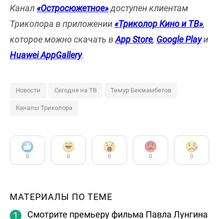
Канал
«Остросюжетное»
доступен клиентам
Триколора в приложении
«Триколор Кино и ТВ»
,
которое можно скачать в
App Store
,
Google Play
и
Huawei AppGallery
.
Новости
Сегодня на ТВ
Тимур Бекмамбетов
Каналы Триколора
0
0
0
0
0
МАТЕРИАЛЫ ПО ТЕМЕ
Смотрите премьеру фильма Павла Лунгина