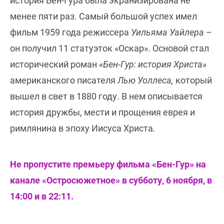
история Бен-Гура была экранизирована не
менее пяти раз. Самый большой успех имел
фильм 1959 года режиссера
Уильяма Уайлера
–
он получил 11 статуэток «Оскар». Основой стал
исторический роман
«Бен-Гур: история Христа»
американского писателя
Лью Уоллеса,
который
вышел в свет в 1880 году. В нем описывается
история дружбы, мести и прощения еврея и
римлянина в эпоху
Иисуса Христа
.
Не пропустите премьеру фильма «Бен-Гур» на
канале «Остросюжетное» в субботу, 6 ноября, в
14:00 и в 22:11.