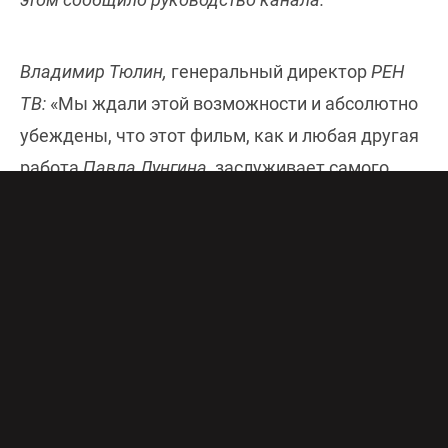
Владимир Тюлин,
генеральный директор
РЕН
ТВ:
«Мы ждали этой возможности и абсолютно
убеждены, что этот фильм, как и любая другая
работа
Павла Лунгина,
заслуживает самого
думающего и внимательного зрителя». В 2019
году кинокартина получила шквал критики еще
до официального выхода на большие экраны.
Несмотря на посвящение
«Братства»
30-летию
вывода советских войск и своей пацифистской
линии, фильм был обречен сначала на перенос
премьеры, а позже демонстративно исключен