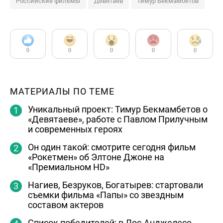
Российские фильмы
Девятаев
Тимур Бекмамбетов
0
0
0
0
0
МАТЕРИАЛЫ ПО ТЕМЕ
Уникальный проект: Тимур Бекмамбетов о
«Девятаеве», работе с Павлом Прилучным
и современных героях
Он один такой: смотрите сегодня фильм
«Рокетмен» об Элтоне Джоне на
«Премиальном HD»
Нагиев, Безруков, Богатырев: стартовали
съемки фильма «Папы» со звездным
составом актеров
Список победителей: в Лос-Анджелесе