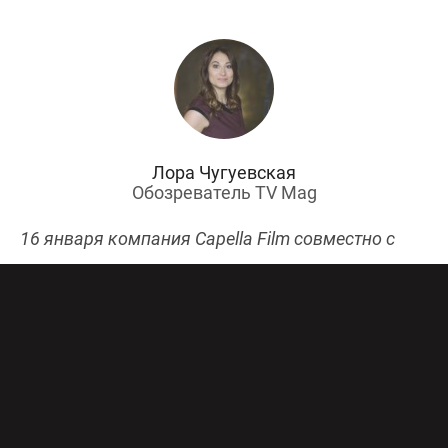
Лора Чугуевская
Обозреватель TV Mag
16 января компания Capella Film совместно с
«Маурис Фильм» выпускает в российский прокат
французский фильм «Особенные». Премьера
драмы с элементами комедии прошла в рамках
Каннского кинофестиваля. Режиссеры и авторы
сценария картины Эрик Толедано и Оливье
Накаш прославились созданием таких