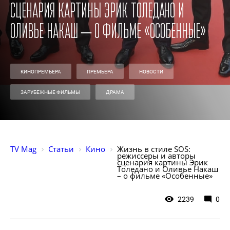
сценария картины Эрик Толедано и
Оливье Накаш – о фильме «Особенные»
КИНОПРЕМЬЕРА
ПРЕМЬЕРА
НОВОСТИ
ЗАРУБЕЖНЫЕ ФИЛЬМЫ
ДРАМА
TV Mag
Статьи
Кино
Жизнь в стиле SOS: 
режиссеры и авторы 
сценария картины Эрик 
Толедано и Оливье Накаш 
– о фильме «Особенные»
2239
0