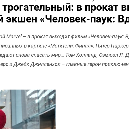
 трогательный: в прокат 
 экшен «Человек-паук: Вд
й Marvel – в прокат выходит фильм «Человек-паук: В
описанных в картине «Мстители: Финал». Питер Парке
ждают снова спасать мир… Том Холланд, Сэмюэл Л. Д
ерс и Джейк Джилленхол – главные герои приключен