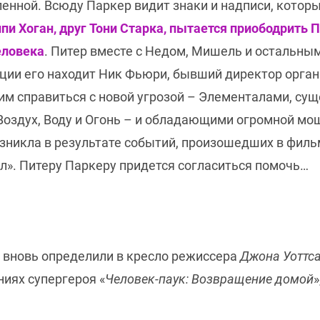
енной. Всюду Паркер видит знаки и надписи, котор
пи Хоган, друг Тони Старка, пытается приободрить П
еловека
. Питер вместе с Недом, Мишель и остальны
ции его находит Ник Фьюри, бывший директор органи
им справиться с новой угрозой – Элементалами, с
 Воздух, Воду и Огонь – и обладающими огромной м
озникла в результате событий, произошедших в филь
ал». Питеру Паркеру придется согласиться помочь…
L
вновь определили в кресло режиссера
Джона Уоттса
иях супергероя «
Человек-паук: Возвращение домой