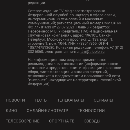
редакции.
Сетевое издание TV Mag зарегистрировано
Федеральной службой по надзору в сфере связи,
информационных технологий и массовых
коммуникаций; регистрационный номер СМИ ЭЛ №
ФС 77 - 81633 от 27.07.2021. Главный редактор:
Перебейнос М.В. Учредитель: НАО «Национальная
спутниковая компания», адрес: 196105, Санкт-
Петербург, Московский проспект, д. 139, корп. 1,
строение 1, пом. 10-Н. ИНН 7733547365, ОГРН
1057747513680. Контакты редакции: телефон: +7 (812)
332 6868; электронная почта:
ttm@tricolor.ru
.
На информационном ресурсе применяются
рекомендательные технологии (информационные
технологии предоставления информации на основе
сбора, систематизации и анализа сведений,
относящихся к предпочтениям пользователей сети
"Интернет", находящихся на территории Российской
Федерации).
НОВОСТИ
ТЕСТЫ
ТЕЛЕКАНАЛЫ
СЕРИАЛЫ
КИНО
ОНЛАЙН-КИНОТЕАТР
ТЕХНОЛОГИИ
ТЕЛЕОБОЗРЕНИЕ
СПОРТ НА ТВ
ЗВЕЗДЫ