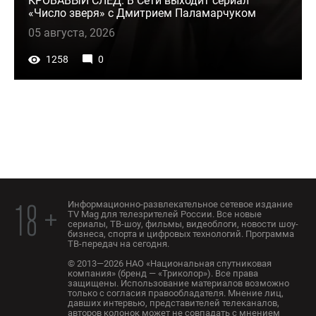
КРОВАВЫЙ СЛЕД. В Сети выходит сериал
«Число зверя» с Дмитрием Паламарчуком
05 августа, 2026
1258
0
Информационно-развлекательное сетевое издание
18 +
TV Mag для телезрителей России. Все новые
сериалы, ТВ-шоу, фильмы, видеоблоги, новости шоу-
бизнеса, спорта и цифровых технологий. Программа
ТВ-передач на сегодня.
© 2013—2026 НАО «Национальная спутниковая
компания» (бренд — «Триколор»). Все права
защищены. Использование материалов возможно
только с согласия правообладателя. Мнение лиц,
давших интервью, представителей телеканалов,
авторов колонок может не совпадать с мнением