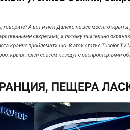
ь, говорите? А вот и нет! Далеко не все места открыт
дарственными секретами, а потому тщательно охраняю
иста крайне проблематично. В этой статье Tricolor TV
вооткрывателей совсем не ждут с распростертыми объ
РАНЦИЯ, ПЕЩЕРА ЛАС