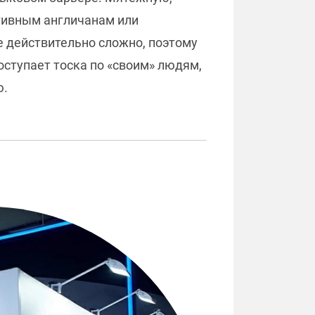
тивным англичанам или
е действительно сложно, поэтому
роступает тоска по «своим» людям,
ю.