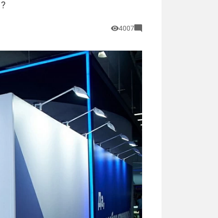
й?
4007