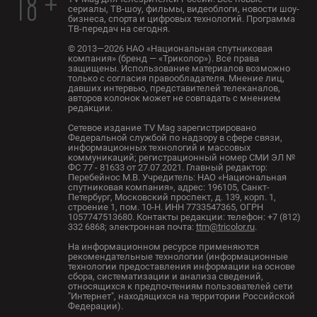
18 +
сериалы, ТВ-шоу, фильмы, видеоблоги, новости шоу-
бизнеса, спорта и цифровых технологий. Программа
ТВ-передач на сегодня.
© 2013—2026 НАО «Национальная спутниковая
компания» (бренд — «Триколор»). Все права
защищены. Использование материалов возможно
только с согласия правообладателя. Мнение лиц,
давших интервью, представителей телеканалов,
авторов колонок может не совпадать с мнением
редакции.
Сетевое издание TV Mag зарегистрировано
Федеральной службой по надзору в сфере связи,
информационных технологий и массовых
коммуникаций; регистрационный номер СМИ ЭЛ №
ФС 77 - 81633 от 27.07.2021. Главный редактор:
Перебейнос М.В. Учредитель: НАО «Национальная
спутниковая компания», адрес: 196105, Санкт-
Петербург, Московский проспект, д. 139, корп. 1,
строение 1, пом. 10-Н. ИНН 7733547365, ОГРН
1057747513680. Контакты редакции: телефон: +7 (812)
332 6868; электронная почта:
ttm@tricolor.ru
.
На информационном ресурсе применяются
рекомендательные технологии (информационные
технологии предоставления информации на основе
сбора, систематизации и анализа сведений,
относящихся к предпочтениям пользователей сети
"Интернет", находящихся на территории Российской
Федерации).