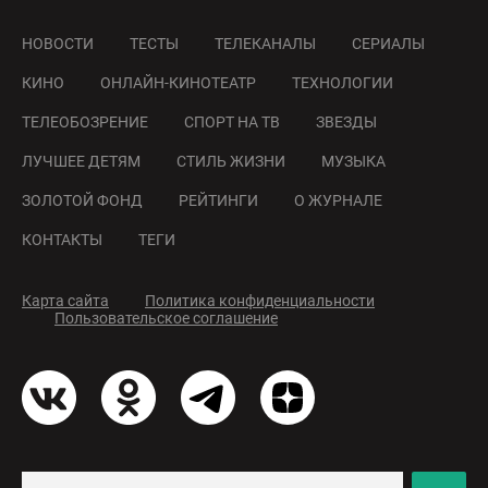
НОВОСТИ
ТЕСТЫ
ТЕЛЕКАНАЛЫ
СЕРИАЛЫ
КИНО
ОНЛАЙН-КИНОТЕАТР
ТЕХНОЛОГИИ
ТЕЛЕОБОЗРЕНИЕ
СПОРТ НА ТВ
ЗВЕЗДЫ
ЛУЧШЕЕ ДЕТЯМ
СТИЛЬ ЖИЗНИ
МУЗЫКА
ЗОЛОТОЙ ФОНД
РЕЙТИНГИ
О ЖУРНАЛЕ
КОНТАКТЫ
ТЕГИ
Карта сайта
Политика конфиденциальности
Пользовательское соглашение