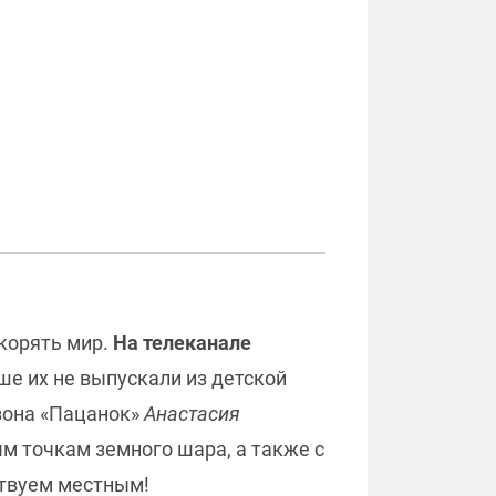
окорять мир.
На телеканале
ше их не выпускали из детской
езона «Пацанок»
Анастасия
м точкам земного шара, а также с
ствуем местным!