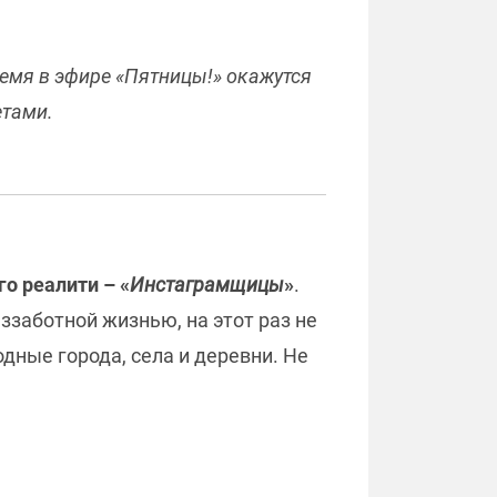
ремя в эфире «Пятницы!» окажутся
етами.
о реалити – «
Инстаграмщицы
»
.
ззаботной жизнью, на этот раз не
одные города, села и деревни. Не