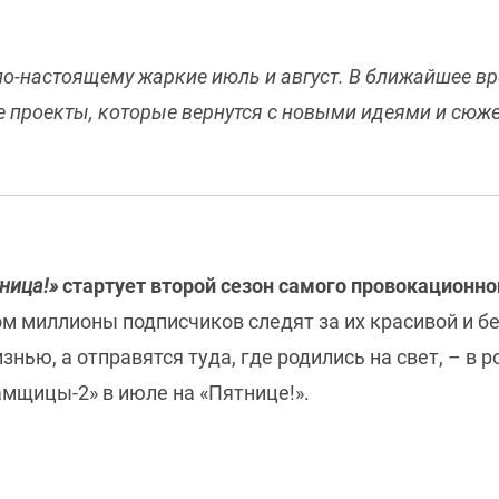
по-настоящему жаркие июль и август. В ближайшее в
 проекты, которые вернутся с новыми идеями и сюж
ница!»
стартует второй сезон самого провокационног
ом миллионы подписчиков следят за их красивой и бе
ью, а отправятся туда, где родились на свет, – в р
амщицы-2» в июле на «Пятнице!».