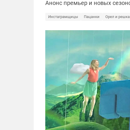
Анонс премьер и новых сезоно
Инстаграмщицы
Пацанки
Орел и решка