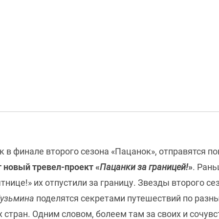
ек в финале второго сезона «Пацанок», отправятся п
т новый тревел-проект «
Пацанки за границей!
»
. Рань
тнице!» их отпустили за границу. Звезды второго с
узьмина
поделятся секретами путешествий по разны
х стран. Одним словом, болеем там за своих и сочув