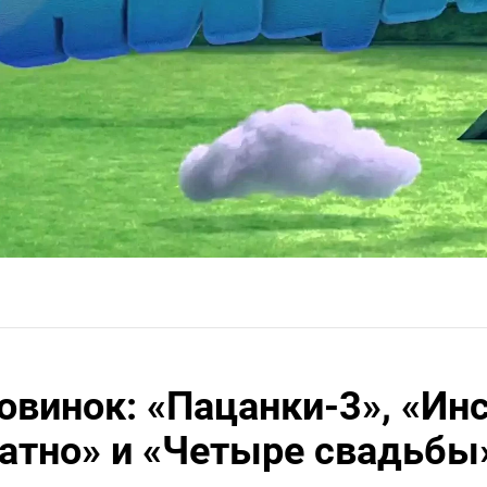
овинок: «Пацанки-3», «И
атно» и «Четыре свадьбы»