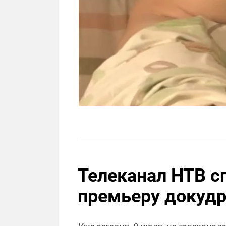
Телеканал НТВ сп
премьеру докуд