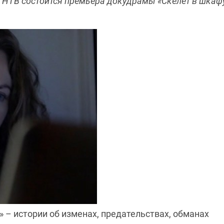
ле НТВ состоится премьера докудрамы «Скелет в шкаф
 – истории об изменах, предательствах, обманах