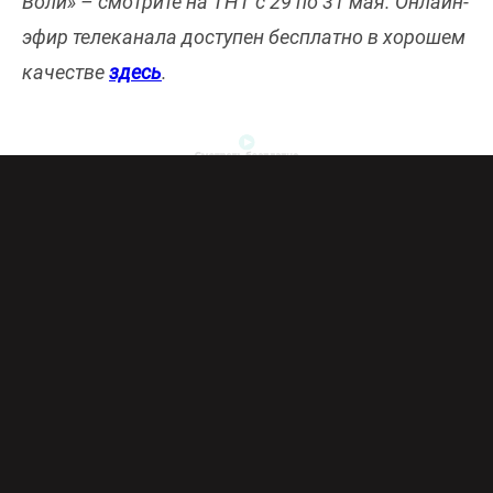
Воли» – смотрите на ТНТ с 29 по 31 мая. Онлайн-
эфир телеканала доступен бесплатно в хорошем
качестве
здесь
.
ОДНАЖДЫ В РОССИИ
29 мая, пятница, 22:00
Шоу «Однажды в России» продолжает шутить
над злободневными проблемами и выносить на
суд зрителей то, что обсуждается только в
комментариях социальных сетей.