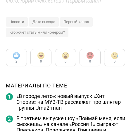
Фото: Юрий Феклистов / Первый канал
Новости
Дата выхода
Первый канал
Кто хочет стать миллионером?
2
0
0
0
0
МАТЕРИАЛЫ ПО ТЕМЕ
«В городе лето»: новый выпуск «Хит
Сториз» на МУЗ-ТВ расскажет про шлягер
группы Uma2rman
В третьем выпуске шоу «Поймай меня, если
сможешь» на канале «Россия 1» сыграют
Пресняков, Подольская, Гришаева и