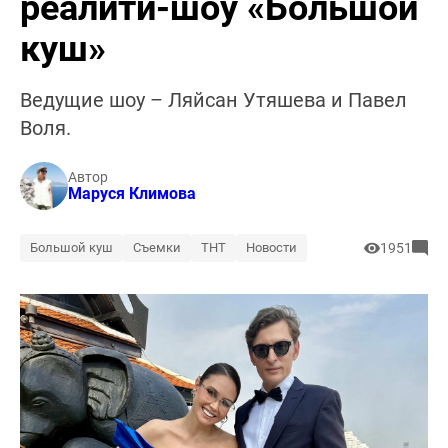
реалити-шоу «Большой
куш»
Ведущие шоу – Ляйсан Утяшева и Павел
Воля.
Автор
Маруся Климова
Большой куш
Съемки
ТНТ
Новости
1951