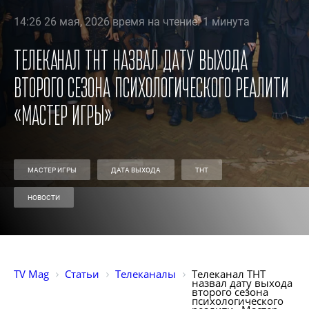
14:26 26 мая, 2026 время на чтение: 1 минута
Телеканал ТНТ назвал дату выхода
второго сезона психологического реалити
«Мастер игры»
МАСТЕР ИГРЫ
ДАТА ВЫХОДА
ТНТ
НОВОСТИ
TV Mag
Статьи
Телеканалы
Телеканал ТНТ 
назвал дату выхода 
второго сезона 
психологического 