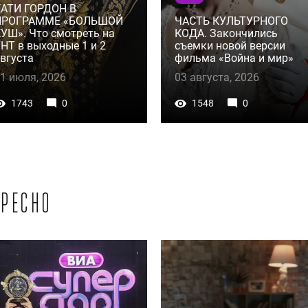
КАТИ ГОРДОН В
ПРОГРАММЕ «БОЛЬШОЙ
ЧАСТЬ КУЛЬТУРНОГО
УШ». Что смотреть на
КОДА. Закончились
НТ в выходные 1 и 2
съемки новой версии
вгуста
фильма «Война и мир»
1 июля, 2026
03 августа, 2026
1743
0
1548
0
ресно