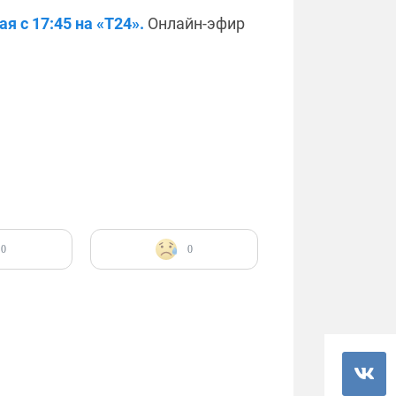
я с 17:45 на «Т24».
Онлайн-эфир
0
0