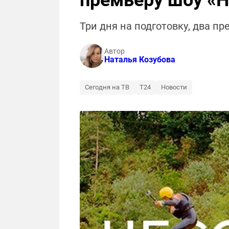
премьеру шоу «
Три дня на подготовку, два п
Автор
Наталья Козубова
Сегодня на ТВ
Т24
Новости