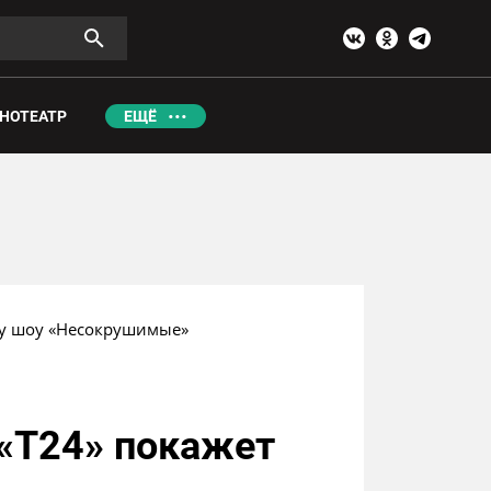
НОТЕАТР
ЕЩЁ
ру шоу «Несокрушимые»
«Т24» покажет