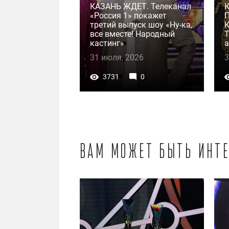
КАЗАНЬ ЖДЕТ. Телеканал
«Россия 1» покажет
третий выпуск шоу «Ну-ка,
К
все вместе! Народный
Т
кастинг»
а
31 июля, 2026
3
3731
0
Вам может быть инте