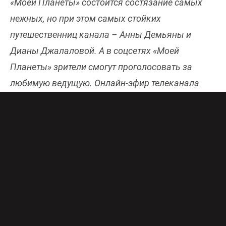
«Моей Планеты» состоится состязание самых
нежных, но при этом самых стойких
путешественниц канала – Анны Демьяны и
Дианы Джалаловой. А в соцсетях «Моей
Планеты» зрители смогут проголосовать за
любимую ведущую. Онлайн-эфир телеканала
«Моя Планета» бесплатно и в хорошем качестве
доступен
здесь
.
На этот раз смелая и безбашенная
искательница приключений Анна Демьяна,
ведущая проектов «Затерянная в Азии» и