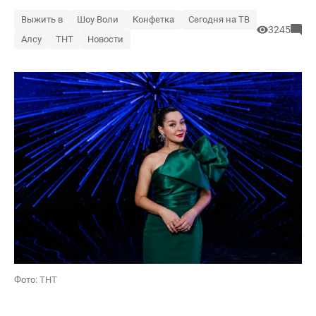
Выжить в
Шоу Воли
Конфетка
Сегодня на ТВ
3245
Алсу
ТНТ
Новости
Фото: ТНТ