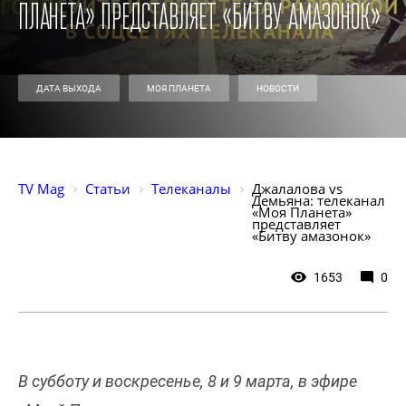
Планета» представляет «Битву амазонок»
ДАТА ВЫХОДА
МОЯ ПЛАНЕТА
НОВОСТИ
TV Mag
Статьи
Телеканалы
Джалалова vs 
Демьяна: телеканал 
«Моя Планета» 
представляет 
«Битву амазонок»
1653
0
В субботу и воскресенье, 8 и 9 марта, в эфире