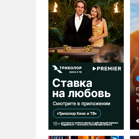
Ч
в
1