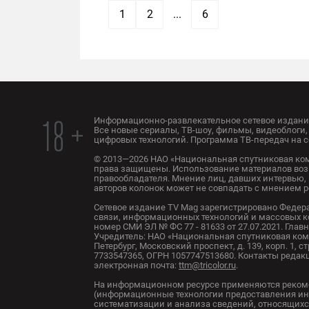
1
2
...
6
Информационно-развлекательное сетевое издание
18 +
Все новые сериалы, ТВ-шоу, фильмы, видеоблоги, 
цифровых технологий. Программа ТВ-передач на с
© 2013—2026 НАО «Национальная спутниковая ком
права защищены. Использование материалов воз
правообладателя. Мнение лиц, давших интервью, 
авторов колонок может не совпадать с мнением 
Сетевое издание TV Mag зарегистрировано Федер
связи, информационных технологий и массовых 
номер СМИ ЭЛ № ФС 77 - 81633 от 27.07.2021. Глав
Учредитель: НАО «Национальная спутниковая комп
Петербург, Московский проспект, д. 139, корп. 1, с
7733547365, ОГРН 1057747513680. Контакты редакци
электронная почта:
ttm@tricolor.ru
.
На информационном ресурсе применяются реком
(информационные технологии предоставления ин
систематизации и анализа сведений, относящихс