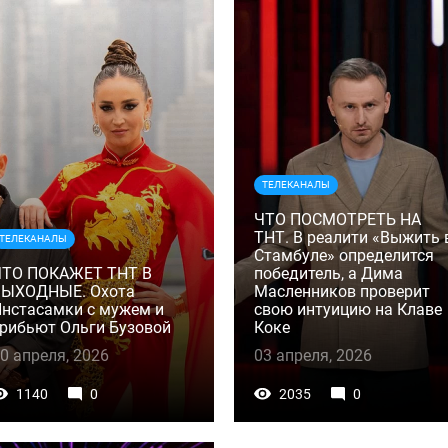
ТЕЛЕКАНАЛЫ
ЧТО ПОСМОТРЕТЬ НА
ТНТ. В реалити «Выжить 
ТЕЛЕКАНАЛЫ
Стамбуле» определится
ЧТО ПОКАЖЕТ ТНТ В
победитель, а Дима
ВЫХОДНЫЕ. Охота
Масленников проверит
нстасамки с мужем и
свою интуицию на Клаве
рибьют Ольги Бузовой
Коке
0 апреля, 2026
03 апреля, 2026
1140
0
2035
0