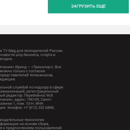
ЗАГРУЗИТЬ ЕЩЕ
 TV Mag для телезрителей России.
новости шоу-бизнеса, спорта и
егодня.
пания» (бренд — «Триколор»). Все
можно только с согласия
представителей телеканалов,
редакции.
альной службой по надзору в сфере
коммуникаций; регистрационный
ный редактор: Перебейнос М.В.
ания», адрес: 196105, Санкт-
троение 1, пом. 10-Н. ИНН
и: телефон: +7 (812) 332 6868;
ендательные технологии
формации на основе сбора,
я к предпочтениям пользователей