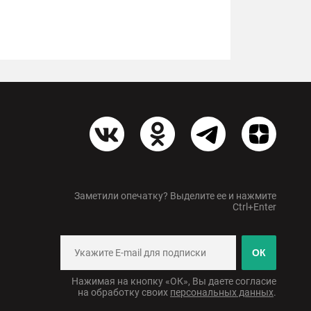
Заметили опечатку? Выделите ее и нажмите
Ctrl+Enter
ОК
Нажимая на кнопку «ОК», Вы даете согласие
на обработку своих
персональных данных
.