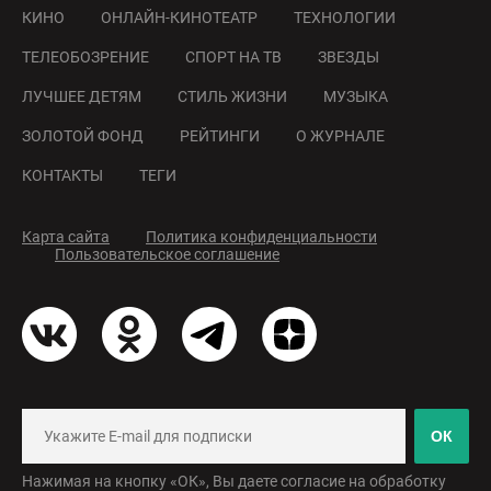
КИНО
ОНЛАЙН-КИНОТЕАТР
ТЕХНОЛОГИИ
ТЕЛЕОБОЗРЕНИЕ
СПОРТ НА ТВ
ЗВЕЗДЫ
ЛУЧШЕЕ ДЕТЯМ
СТИЛЬ ЖИЗНИ
МУЗЫКА
ЗОЛОТОЙ ФОНД
РЕЙТИНГИ
О ЖУРНАЛЕ
КОНТАКТЫ
ТЕГИ
Карта сайта
Политика конфиденциальности
Пользовательское соглашение
ОК
Нажимая на кнопку «ОК», Вы даете согласие на обработку