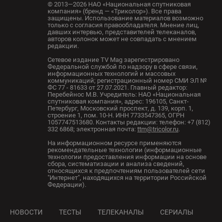
© 2013—2026 НАО «Национальная спутниковая
компания» (бренд — «Триколор»). Все права
защищены. Использование материалов возможно
только с согласия правообладателя. Мнение лиц,
давших интервью, представителей телеканалов,
авторов колонок может не совпадать с мнением
редакции.
Сетевое издание TV Mag зарегистрировано
Федеральной службой по надзору в сфере связи,
информационных технологий и массовых
коммуникаций; регистрационный номер СМИ ЭЛ №
ФС 77 - 81633 от 27.07.2021. Главный редактор:
Перебейнос М.В. Учредитель: НАО «Национальная
спутниковая компания», адрес: 196105, Санкт-
Петербург, Московский проспект, д. 139, корп. 1,
строение 1, пом. 10-Н. ИНН 7733547365, ОГРН
1057747513680. Контакты редакции: телефон: +7 (812)
332 6868; электронная почта:
ttm@tricolor.ru
.
На информационном ресурсе применяются
рекомендательные технологии (информационные
технологии предоставления информации на основе
сбора, систематизации и анализа сведений,
относящихся к предпочтениям пользователей сети
"Интернет", находящихся на территории Российской
Федерации).
НОВОСТИ
ТЕСТЫ
ТЕЛЕКАНАЛЫ
СЕРИАЛЫ