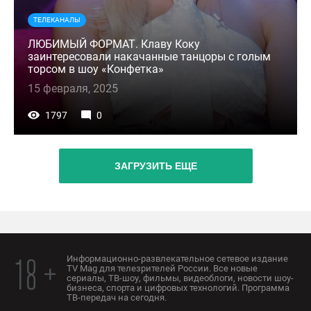
ТЕЛЕКАНАЛЫ
ЛЮБИМЫЙ ФОРМАТ. Клаву Коку
заинтересовали накачанные танцоры с голым
торсом в шоу «Конфетка»
15 февраля, 2025
1797
0
ЗАГРУЗИТЬ ЕЩЕ
Информационно-развлекательное сетевое издание
18 +
TV Mag для телезрителей России. Все новые
сериалы, ТВ-шоу, фильмы, видеоблоги, новости шоу-
бизнеса, спорта и цифровых технологий. Программа
ТВ-передач на сегодня.