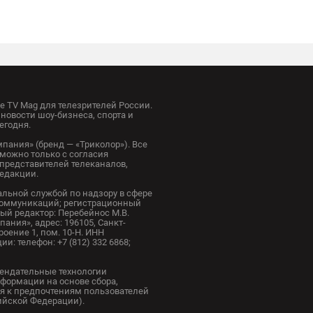
 TV Mag для телезрителей России.
новости шоу-бизнеса, спорта и
егодня.
пания» (бренд — «Триколор»). Все
можно только с согласия
представителей телеканалов,
редакции.
альной службой по надзору в сфере
коммуникаций; регистрационный
ный редактор: Перебейнос М.В.
ания», адрес: 196105, Санкт-
троение 1, пом. 10-Н. ИНН
и: телефон: +7 (812) 332 6868;
ендательные технологии
формации на основе сбора,
я к предпочтениям пользователей
сийской Федерации).