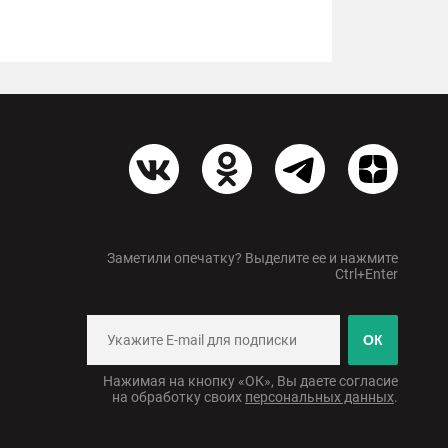
Заметили опечатку? Выделите ее и нажмите
Ctrl+Enter
ОК
Нажимая на кнопку «ОК», Вы даете согласие
на обработку своих
персональных данных
.