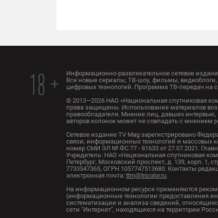
Информационно-развлекательное сетевое издание
18 +
Все новые сериалы, ТВ-шоу, фильмы, видеоблоги, 
цифровых технологий. Программа ТВ-передач на с
© 2013—2026 НАО «Национальная спутниковая ком
права защищены. Использование материалов воз
правообладателя. Мнение лиц, давших интервью, 
авторов колонок может не совпадать с мнением 
Сетевое издание TV Mag зарегистрировано Федер
связи, информационных технологий и массовых 
номер СМИ ЭЛ № ФС 77 - 81633 от 27.07.2021. Глав
Учредитель: НАО «Национальная спутниковая комп
Петербург, Московский проспект, д. 139, корп. 1, с
7733547365, ОГРН 1057747513680. Контакты редакци
электронная почта:
ttm@tricolor.ru
.
На информационном ресурсе применяются реком
(информационные технологии предоставления ин
систематизации и анализа сведений, относящихс
сети "Интернет", находящихся на территории Рос