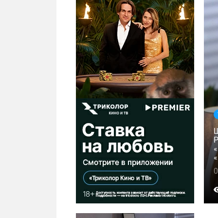
Р
«
0