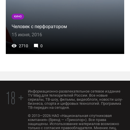
КИНО
Человек с перфоратором
15 июня, 2016
2710
0
Информационно-развлекательное сетевое издание
18 +
TV Mag для телезрителей России. Все новые
сериалы, ТВ-шоу, фильмы, видеоблоги, новости шоу-
бизнеса, спорта и цифровых технологий. Программа
ТВ-передач на сегодня.
© 2013—2026 НАО «Национальная спутниковая
компания» (бренд — «Триколор»). Все права
защищены. Использование материалов возможно
только с согласия правообладателя. Мнение лиц,