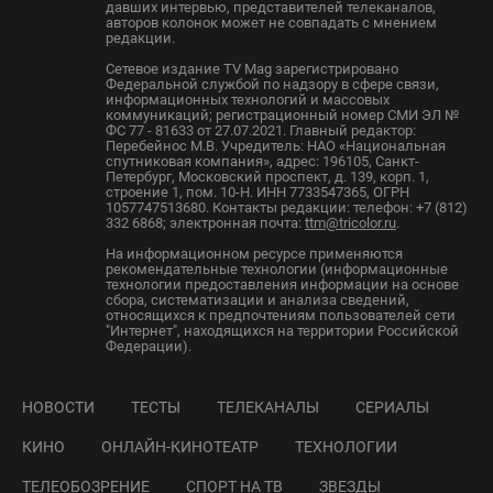
давших интервью, представителей телеканалов,
авторов колонок может не совпадать с мнением
редакции.
Сетевое издание TV Mag зарегистрировано
Федеральной службой по надзору в сфере связи,
информационных технологий и массовых
коммуникаций; регистрационный номер СМИ ЭЛ №
ФС 77 - 81633 от 27.07.2021. Главный редактор:
Перебейнос М.В. Учредитель: НАО «Национальная
спутниковая компания», адрес: 196105, Санкт-
Петербург, Московский проспект, д. 139, корп. 1,
строение 1, пом. 10-Н. ИНН 7733547365, ОГРН
1057747513680. Контакты редакции: телефон: +7 (812)
332 6868; электронная почта:
ttm@tricolor.ru
.
На информационном ресурсе применяются
рекомендательные технологии (информационные
технологии предоставления информации на основе
сбора, систематизации и анализа сведений,
относящихся к предпочтениям пользователей сети
"Интернет", находящихся на территории Российской
Федерации).
НОВОСТИ
ТЕСТЫ
ТЕЛЕКАНАЛЫ
СЕРИАЛЫ
КИНО
ОНЛАЙН-КИНОТЕАТР
ТЕХНОЛОГИИ
ТЕЛЕОБОЗРЕНИЕ
СПОРТ НА ТВ
ЗВЕЗДЫ