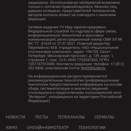
защищены. Использование материалов возможно
только с согласия правообладателя. Мнение лиц,
давших интервью, представителей телеканалов,
авторов колонок может не совпадать с мнением
редакции.
Сетевое издание TV Mag зарегистрировано
Федеральной службой по надзору в сфере связи,
информационных технологий и массовых
коммуникаций; регистрационный номер СМИ ЭЛ №
ФС 77 - 81633 от 27.07.2021. Главный редактор:
Перебейнос М.В. Учредитель: НАО «Национальная
спутниковая компания», адрес: 196105, Санкт-
Петербург, Московский проспект, д. 139, корп. 1,
строение 1, пом. 10-Н. ИНН 7733547365, ОГРН
1057747513680. Контакты редакции: телефон: +7 (812)
332 6868; электронная почта:
ttm@tricolor.ru
.
На информационном ресурсе применяются
рекомендательные технологии (информационные
технологии предоставления информации на основе
сбора, систематизации и анализа сведений,
относящихся к предпочтениям пользователей сети
"Интернет", находящихся на территории Российской
Федерации).
НОВОСТИ
ТЕСТЫ
ТЕЛЕКАНАЛЫ
СЕРИАЛЫ
КИНО
ОНЛАЙН-КИНОТЕАТР
ТЕХНОЛОГИИ