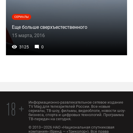
СЕРИАЛЫ
Еще больше сверхъестественного
15 марта, 2016
3125
0
Информационно-развлекательное сетевое издание
18 +
TV Mag для телезрителей России. Все новые
сериалы, ТВ-шоу, фильмы, видеоблоги, новости шоу-
бизнеса, спорта и цифровых технологий. Программа
ТВ-передач на сегодня.
© 2013—2026 НАО «Национальная спутниковая
компания» (бренд — «Триколор»). Все права