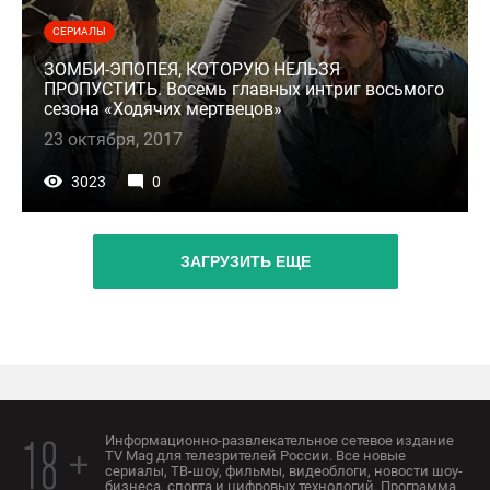
СЕРИАЛЫ
ЗОМБИ-ЭПОПЕЯ, КОТОРУЮ НЕЛЬЗЯ
ПРОПУСТИТЬ. Восемь главных интриг восьмого
сезона «Ходячих мертвецов»
23 октября, 2017
3023
0
ЗАГРУЗИТЬ ЕЩЕ
Информационно-развлекательное сетевое издание
18 +
TV Mag для телезрителей России. Все новые
сериалы, ТВ-шоу, фильмы, видеоблоги, новости шоу-
бизнеса, спорта и цифровых технологий. Программа