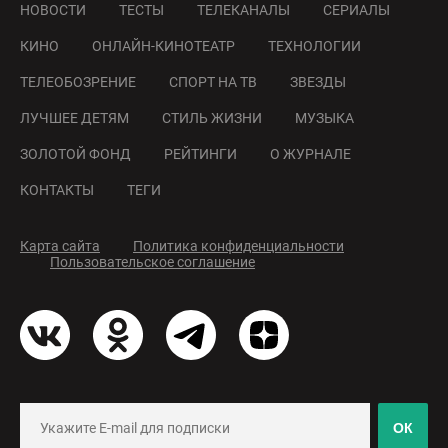
НОВОСТИ
ТЕСТЫ
ТЕЛЕКАНАЛЫ
СЕРИАЛЫ
КИНО
ОНЛАЙН-КИНОТЕАТР
ТЕХНОЛОГИИ
ТЕЛЕОБОЗРЕНИЕ
СПОРТ НА ТВ
ЗВЕЗДЫ
ЛУЧШЕЕ ДЕТЯМ
СТИЛЬ ЖИЗНИ
МУЗЫКА
ЗОЛОТОЙ ФОНД
РЕЙТИНГИ
О ЖУРНАЛЕ
КОНТАКТЫ
ТЕГИ
Карта сайта
Политика конфиденциальности
Пользовательское соглашение
ОК