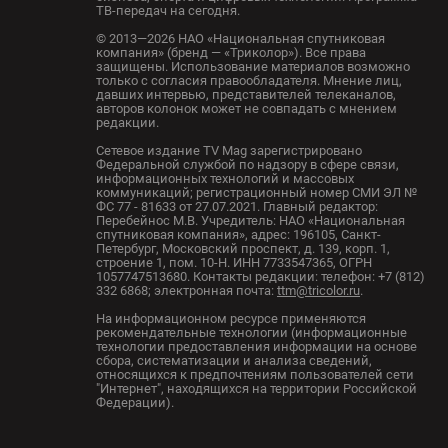
ТВ-передач на сегодня.
© 2013—2026 НАО «Национальная спутниковая
компания» (бренд — «Триколор»). Все права
защищены. Использование материалов возможно
только с согласия правообладателя. Мнение лиц,
давших интервью, представителей телеканалов,
авторов колонок может не совпадать с мнением
редакции.
Сетевое издание TV Mag зарегистрировано
Федеральной службой по надзору в сфере связи,
информационных технологий и массовых
коммуникаций; регистрационный номер СМИ ЭЛ №
ФС 77 - 81633 от 27.07.2021. Главный редактор:
Перебейнос М.В. Учредитель: НАО «Национальная
спутниковая компания», адрес: 196105, Санкт-
Петербург, Московский проспект, д. 139, корп. 1,
строение 1, пом. 10-Н. ИНН 7733547365, ОГРН
1057747513680. Контакты редакции: телефон: +7 (812)
332 6868; электронная почта:
ttm@tricolor.ru
.
На информационном ресурсе применяются
рекомендательные технологии (информационные
технологии предоставления информации на основе
сбора, систематизации и анализа сведений,
относящихся к предпочтениям пользователей сети
"Интернет", находящихся на территории Российской
Федерации).