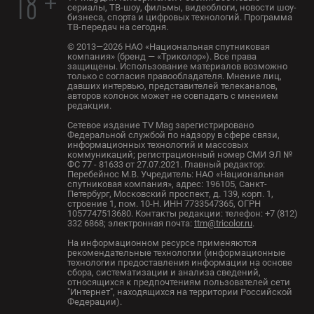
18 +
сериалы, ТВ-шоу, фильмы, видеоблоги, новости шоу-
бизнеса, спорта и цифровых технологий. Программа
ТВ-передач на сегодня.
© 2013—2026 НАО «Национальная спутниковая
компания» (бренд — «Триколор»). Все права
защищены. Использование материалов возможно
только с согласия правообладателя. Мнение лиц,
давших интервью, представителей телеканалов,
авторов колонок может не совпадать с мнением
редакции.
Сетевое издание TV Mag зарегистрировано
Федеральной службой по надзору в сфере связи,
информационных технологий и массовых
коммуникаций; регистрационный номер СМИ ЭЛ №
ФС 77 - 81633 от 27.07.2021. Главный редактор:
Перебейнос М.В. Учредитель: НАО «Национальная
спутниковая компания», адрес: 196105, Санкт-
Петербург, Московский проспект, д. 139, корп. 1,
строение 1, пом. 10-Н. ИНН 7733547365, ОГРН
1057747513680. Контакты редакции: телефон: +7 (812)
332 6868; электронная почта:
ttm@tricolor.ru
.
На информационном ресурсе применяются
рекомендательные технологии (информационные
технологии предоставления информации на основе
сбора, систематизации и анализа сведений,
относящихся к предпочтениям пользователей сети
"Интернет", находящихся на территории Российской
Федерации).