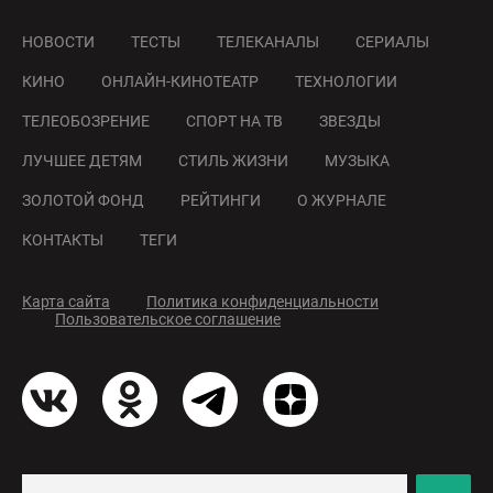
НОВОСТИ
ТЕСТЫ
ТЕЛЕКАНАЛЫ
СЕРИАЛЫ
КИНО
ОНЛАЙН-КИНОТЕАТР
ТЕХНОЛОГИИ
ТЕЛЕОБОЗРЕНИЕ
СПОРТ НА ТВ
ЗВЕЗДЫ
ЛУЧШЕЕ ДЕТЯМ
СТИЛЬ ЖИЗНИ
МУЗЫКА
ЗОЛОТОЙ ФОНД
РЕЙТИНГИ
О ЖУРНАЛЕ
КОНТАКТЫ
ТЕГИ
Карта сайта
Политика конфиденциальности
Пользовательское соглашение