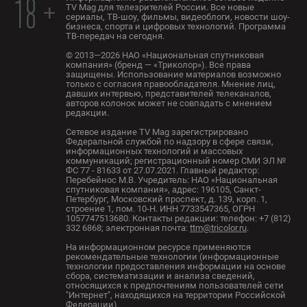
18 +
TV Mag для телезрителей России. Все новые
сериалы, ТВ-шоу, фильмы, видеоблоги, новости шоу-
бизнеса, спорта и цифровых технологий. Программа
ТВ-передач на сегодня.
© 2013—2026 НАО «Национальная спутниковая
компания» (бренд — «Триколор»). Все права
защищены. Использование материалов возможно
только с согласия правообладателя. Мнение лиц,
давших интервью, представителей телеканалов,
авторов колонок может не совпадать с мнением
редакции.
Сетевое издание TV Mag зарегистрировано
Федеральной службой по надзору в сфере связи,
информационных технологий и массовых
коммуникаций; регистрационный номер СМИ ЭЛ №
ФС 77 - 81633 от 27.07.2021. Главный редактор:
Перебейнос М.В. Учредитель: НАО «Национальная
спутниковая компания», адрес: 196105, Санкт-
Петербург, Московский проспект, д. 139, корп. 1,
строение 1, пом. 10-Н. ИНН 7733547365, ОГРН
1057747513680. Контакты редакции: телефон: +7 (812)
332 6868; электронная почта:
ttm@tricolor.ru
.
На информационном ресурсе применяются
рекомендательные технологии (информационные
технологии предоставления информации на основе
сбора, систематизации и анализа сведений,
относящихся к предпочтениям пользователей сети
"Интернет", находящихся на территории Российской
Федерации).