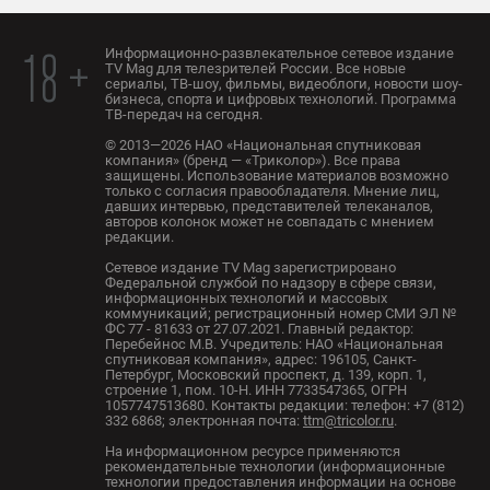
Информационно-развлекательное сетевое издание
18 +
TV Mag для телезрителей России. Все новые
сериалы, ТВ-шоу, фильмы, видеоблоги, новости шоу-
бизнеса, спорта и цифровых технологий. Программа
ТВ-передач на сегодня.
© 2013—2026 НАО «Национальная спутниковая
компания» (бренд — «Триколор»). Все права
защищены. Использование материалов возможно
только с согласия правообладателя. Мнение лиц,
давших интервью, представителей телеканалов,
авторов колонок может не совпадать с мнением
редакции.
Сетевое издание TV Mag зарегистрировано
Федеральной службой по надзору в сфере связи,
информационных технологий и массовых
коммуникаций; регистрационный номер СМИ ЭЛ №
ФС 77 - 81633 от 27.07.2021. Главный редактор:
Перебейнос М.В. Учредитель: НАО «Национальная
спутниковая компания», адрес: 196105, Санкт-
Петербург, Московский проспект, д. 139, корп. 1,
строение 1, пом. 10-Н. ИНН 7733547365, ОГРН
1057747513680. Контакты редакции: телефон: +7 (812)
332 6868; электронная почта:
ttm@tricolor.ru
.
На информационном ресурсе применяются
рекомендательные технологии (информационные
технологии предоставления информации на основе