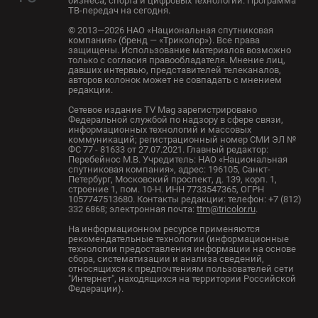
бизнеса, спорта и цифровых технологий. Программа
ТВ-передач на сегодня.
© 2013—2026 НАО «Национальная спутниковая
компания» (бренд — «Триколор»). Все права
защищены. Использование материалов возможно
только с согласия правообладателя. Мнение лиц,
давших интервью, представителей телеканалов,
авторов колонок может не совпадать с мнением
редакции.
Сетевое издание TV Mag зарегистрировано
Федеральной службой по надзору в сфере связи,
информационных технологий и массовых
коммуникаций; регистрационный номер СМИ ЭЛ №
ФС 77 - 81633 от 27.07.2021. Главный редактор:
Перебейнос М.В. Учредитель: НАО «Национальная
спутниковая компания», адрес: 196105, Санкт-
Петербург, Московский проспект, д. 139, корп. 1,
строение 1, пом. 10-Н. ИНН 7733547365, ОГРН
1057747513680. Контакты редакции: телефон: +7 (812)
332 6868; электронная почта:
ttm@tricolor.ru
.
На информационном ресурсе применяются
рекомендательные технологии (информационные
технологии предоставления информации на основе
сбора, систематизации и анализа сведений,
относящихся к предпочтениям пользователей сети
"Интернет", находящихся на территории Российской
Федерации).