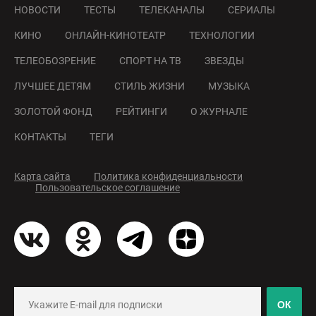
НОВОСТИ
ТЕСТЫ
ТЕЛЕКАНАЛЫ
СЕРИАЛЫ
КИНО
ОНЛАЙН-КИНОТЕАТР
ТЕХНОЛОГИИ
ТЕЛЕОБОЗРЕНИЕ
СПОРТ НА ТВ
ЗВЕЗДЫ
ЛУЧШЕЕ ДЕТЯМ
СТИЛЬ ЖИЗНИ
МУЗЫКА
ЗОЛОТОЙ ФОНД
РЕЙТИНГИ
О ЖУРНАЛЕ
КОНТАКТЫ
ТЕГИ
Карта сайта
Политика конфиденциальности
Пользовательское соглашение
ОК