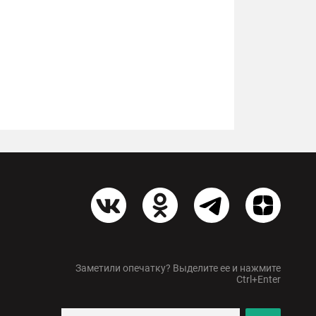
Заметили опечатку? Выделите ее и нажмите
Ctrl+Enter