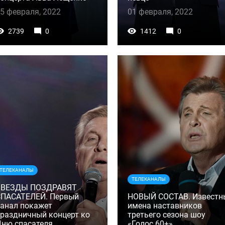
5 февраля, 2022
01 февраля, 2022
2739
0
1412
0
ТЕЛЕКАНАЛЫ
ТЕЛЕКАНАЛЫ
ЗВЕЗДЫ ПОЗДРАВЯТ
СПАСАТЕЛЕЙ. Первый
НОВЫЙ СОСТАВ. Известн
анал покажет
имена наставников
раздничный концерт ко
третьего сезона шоу
ню спасателя
«Голос 60+»