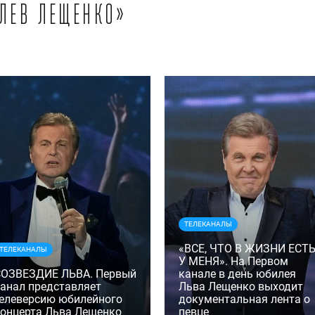
«Лев Лещенко»
ТЕЛЕКАНАЛЫ
«ВСЕ, ЧТО В ЖИЗНИ ЕСТ
ТЕЛЕКАНАЛЫ
У МЕНЯ». На Первом
СОЗВЕЗДИЕ ЛЬВА. Первый
канале в день юбилея
анал представляет
Льва Лещенко выходит
елеверсию юбилейного
документальная лента о
онцерта Льва Лещенко
певце