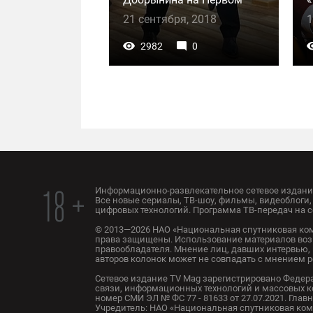
21 сентября, 2018
1
2982
0
Информационно-развлекательное сетевое издание
18 +
Все новые сериалы, ТВ-шоу, фильмы, видеоблоги, 
цифровых технологий. Программа ТВ-передач на с
© 2013—2026 НАО «Национальная спутниковая ком
права защищены. Использование материалов воз
правообладателя. Мнение лиц, давших интервью, 
авторов колонок может не совпадать с мнением 
Сетевое издание TV Mag зарегистрировано Федер
связи, информационных технологий и массовых 
номер СМИ ЭЛ № ФС 77 - 81633 от 27.07.2021. Глав
Учредитель: НАО «Национальная спутниковая комп