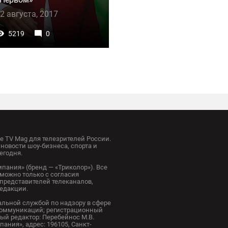
2 августа, 2017
5219
0
 TV Mag для телезрителей России.
новости шоу-бизнеса, спорта и
егодня.
пания» (бренд — «Триколор»). Все
можно только с согласия
представителей телеканалов,
редакции.
альной службой по надзору в сфере
коммуникаций; регистрационный
ный редактор: Перебейнос М.В.
ания», адрес: 196105, Санкт-