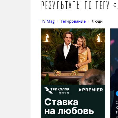
Результаты по тегу 
TV Mag
Тегирование
Люди
к
т
к