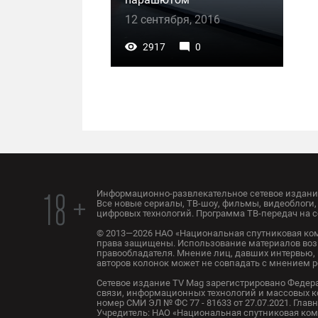
12 сентября, 2016
2917
0
Информационно-развлекательное сетевое издание
18 +
Все новые сериалы, ТВ-шоу, фильмы, видеоблоги, 
цифровых технологий. Программа ТВ-передач на с
© 2013—2026 НАО «Национальная спутниковая ком
права защищены. Использование материалов воз
правообладателя. Мнение лиц, давших интервью, 
авторов колонок может не совпадать с мнением 
Сетевое издание TV Mag зарегистрировано Федер
связи, информационных технологий и массовых 
номер СМИ ЭЛ № ФС 77 - 81633 от 27.07.2021. Глав
Учредитель: НАО «Национальная спутниковая комп