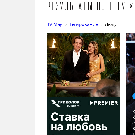
Результаты по тегу 
TV Mag
Тегирование
Люди
с
в