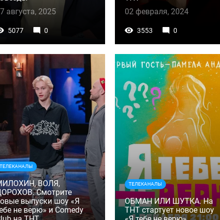
7 августа, 2025
02 февраля, 2024
5077
0
3553
0
ТЕЛЕКАНАЛЫ
МИЛОХИН, ВОЛЯ,
ТЕЛЕКАНАЛЫ
ДОРОХОВ. Смотрите
овые выпуски шоу «Я
ОБМАН ИЛИ ШУТКА. На
ебе не верю» и Comedy
ТНТ стартует новое шоу
lub на ТНТ
«Я тебе не верю»