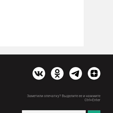
Заметили опечатку? Выделите ее и нажмите
Ctrl+Enter