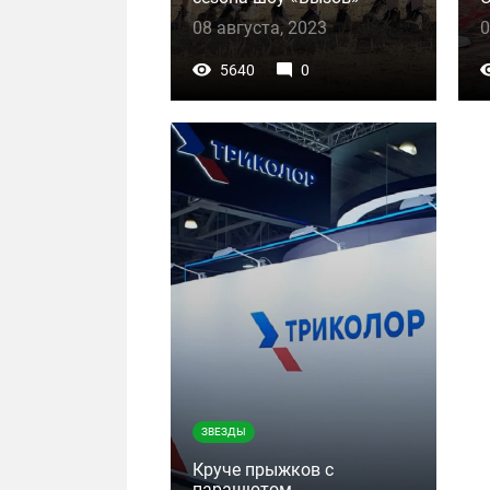
08 августа, 2023
0
5640
0
ЗВЕЗДЫ
Круче прыжков с
парашютом