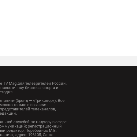
 TV Mag для телезрителей России.
новости шоу-бизнеса, спорта и
егодня.
пания» (бренд — «Триколор»). Все
можно только с согласия
представителей телеканалов,
редакции.
альной службой по надзору в сфере
коммуникаций; регистрационный
ный редактор: Перебейнос М.В.
ания», адрес: 196105, Санкт-