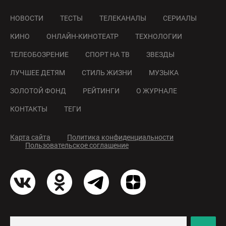
НОВОСТИ
ТЕСТЫ
ТЕЛЕКАНАЛЫ
СЕРИАЛЫ
КИНО
ОНЛАЙН-КИНОТЕАТР
ТЕХНОЛОГИИ
ТЕЛЕОБОЗРЕНИЕ
СПОРТ НА ТВ
ЗВЕЗДЫ
ЛУЧШЕЕ ДЕТЯМ
СТИЛЬ ЖИЗНИ
МУЗЫКА
ЗОЛОТОЙ ФОНД
РЕЙТИНГИ
О ЖУРНАЛЕ
КОНТАКТЫ
ТЕГИ
Карта сайта
Политика конфиденциальности
Пользовательское соглашение