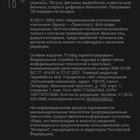
18 +
сериалы, ТВ-шоу, фильмы, видеоблоги, новости шоу-
бизнеса, спорта и цифровых технологий. Программа
ТВ-передач на сегодня.
© 2013—2026 НАО «Национальная спутниковая
компания» (бренд — «Триколор»). Все права
защищены. Использование материалов возможно
только с согласия правообладателя. Мнение лиц,
давших интервью, представителей телеканалов,
авторов колонок может не совпадать с мнением
редакции.
Сетевое издание TV Mag зарегистрировано
Федеральной службой по надзору в сфере связи,
информационных технологий и массовых
коммуникаций; регистрационный номер СМИ ЭЛ №
ФС 77 - 81633 от 27.07.2021. Главный редактор:
Перебейнос М.В. Учредитель: НАО «Национальная
спутниковая компания», адрес: 196105, Санкт-
Петербург, Московский проспект, д. 139, корп. 1,
строение 1, пом. 10-Н. ИНН 7733547365, ОГРН
1057747513680. Контакты редакции: телефон: +7 (812)
332 6868; электронная почта:
ttm@tricolor.ru
.
На информационном ресурсе применяются
рекомендательные технологии (информационные
технологии предоставления информации на основе
сбора, систематизации и анализа сведений,
относящихся к предпочтениям пользователей сети
"Интернет", находящихся на территории Российской
Федерации).