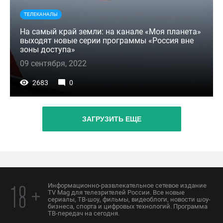
ТЕЛЕКАНАЛЫ
На самый край земли: на канале «Моя планета»
выходят новые серии программы «Россия вне
зоны доступа»
09 сентября, 2022
2683
0
ЗАГРУЗИТЬ ЕЩЕ
Информационно-развлекательное сетевое издание
18 +
TV Mag для телезрителей России. Все новые
сериалы, ТВ-шоу, фильмы, видеоблоги, новости шоу-
бизнеса, спорта и цифровых технологий. Программа
ТВ-передач на сегодня.