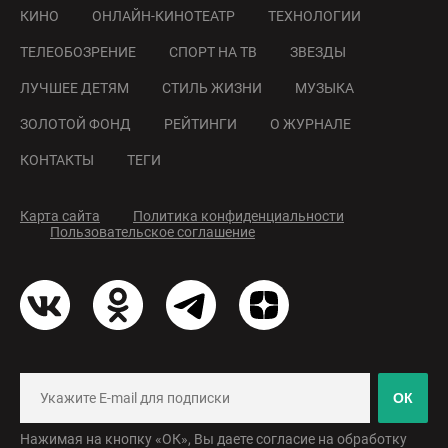
КИНО
ОНЛАЙН-КИНОТЕАТР
ТЕХНОЛОГИИ
ТЕЛЕОБОЗРЕНИЕ
СПОРТ НА ТВ
ЗВЕЗДЫ
ЛУЧШЕЕ ДЕТЯМ
СТИЛЬ ЖИЗНИ
МУЗЫКА
ЗОЛОТОЙ ФОНД
РЕЙТИНГИ
О ЖУРНАЛЕ
КОНТАКТЫ
ТЕГИ
Карта сайта
Политика конфиденциальности
Пользовательское соглашение
ОК
Нажимая на кнопку «ОК», Вы даете согласие на обработку