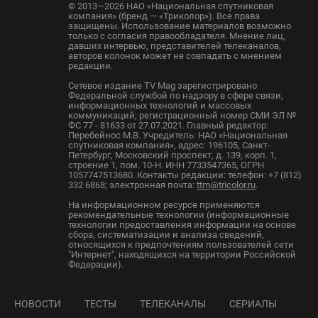
© 2013—2026 НАО «Национальная спутниковая
компания» (бренд — «Триколор»). Все права
защищены. Использование материалов возможно
только с согласия правообладателя. Мнение лиц,
давших интервью, представителей телеканалов,
авторов колонок может не совпадать с мнением
редакции.
Сетевое издание TV Mag зарегистрировано
Федеральной службой по надзору в сфере связи,
информационных технологий и массовых
коммуникаций; регистрационный номер СМИ ЭЛ №
ФС 77 - 81633 от 27.07.2021. Главный редактор:
Перебейнос М.В. Учредитель: НАО «Национальная
спутниковая компания», адрес: 196105, Санкт-
Петербург, Московский проспект, д. 139, корп. 1,
строение 1, пом. 10-Н. ИНН 7733547365, ОГРН
1057747513680. Контакты редакции: телефон: +7 (812)
332 6868; электронная почта:
ttm@tricolor.ru
.
На информационном ресурсе применяются
рекомендательные технологии (информационные
технологии предоставления информации на основе
сбора, систематизации и анализа сведений,
относящихся к предпочтениям пользователей сети
"Интернет", находящихся на территории Российской
Федерации).
НОВОСТИ
ТЕСТЫ
ТЕЛЕКАНАЛЫ
СЕРИАЛЫ