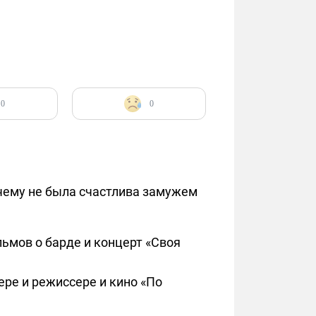
0
0
очему не была счастлива замужем
ьмов о барде и концерт «Своя
ере и режиссере и кино «По