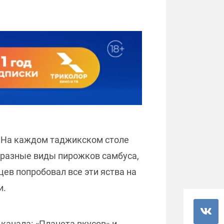
. На каждом таджикском столе
, разные виды пирожков самбуса,
ев попробовал все эти яства на
и.
канала: «Планета вкусов» и