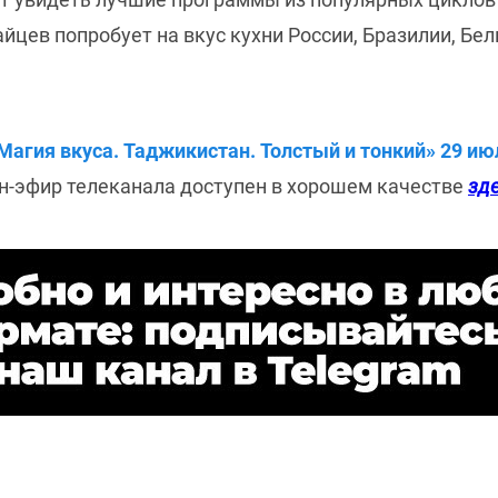
йцев попробует на вкус кухни России, Бразилии, Бел
ия вкуса. Таджикистан. Толстый и тонкий» 29 июля 
-эфир телеканала доступен в хорошем качестве
зд