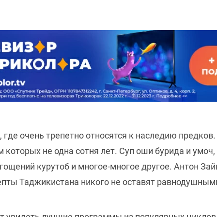
, где очень трепетно относятся к наследию предков
 которых не одна сотня лет. Суп оши бурида и умоч
гощений курутоб и многое-многое другое. Антон Зайц
цепты Таджикистана никого не оставят равнодушным
т увидеть лучшие программы из популярных циклов 