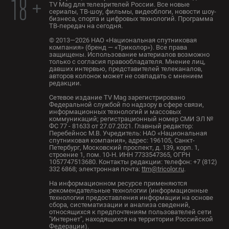
18 +
TV Mag для телезрителей России. Все новые
сериалы, ТВ-шоу, фильмы, видеоблоги, новости шоу-
бизнеса, спорта и цифровых технологий. Программа
ТВ-передач на сегодня.
© 2013—2026 НАО «Национальная спутниковая
компания» (бренд — «Триколор»). Все права
защищены. Использование материалов возможно
только с согласия правообладателя. Мнение лиц,
давших интервью, представителей телеканалов,
авторов колонок может не совпадать с мнением
редакции.
Сетевое издание TV Mag зарегистрировано
Федеральной службой по надзору в сфере связи,
информационных технологий и массовых
коммуникаций; регистрационный номер СМИ ЭЛ №
ФС 77 - 81633 от 27.07.2021. Главный редактор:
Перебейнос М.В. Учредитель: НАО «Национальная
спутниковая компания», адрес: 196105, Санкт-
Петербург, Московский проспект, д. 139, корп. 1,
строение 1, пом. 10-Н. ИНН 7733547365, ОГРН
1057747513680. Контакты редакции: телефон: +7 (812)
332 6868; электронная почта:
ttm@tricolor.ru
.
На информационном ресурсе применяются
рекомендательные технологии (информационные
технологии предоставления информации на основе
сбора, систематизации и анализа сведений,
относящихся к предпочтениям пользователей сети
"Интернет", находящихся на территории Российской
Федерации).