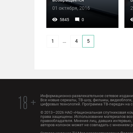
01 октября, 2016
2
5845
0
1
...
4
5
Информационно-развлекательное сетевое издание
18 +
Все новые сериалы, ТВ-шоу, фильмы, видеоблоги, 
цифровых технологий. Программа ТВ-передач на с
© 2013—2026 НАО «Национальная спутниковая ком
права защищены. Использование материалов воз
правообладателя. Мнение лиц, давших интервью, 
авторов колонок может не совпадать с мнением 