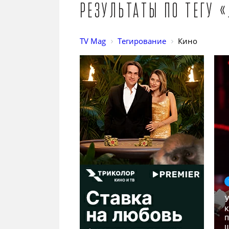
Результаты по тегу 
TV Mag
Тегирование
Кино
У
к
п
ш