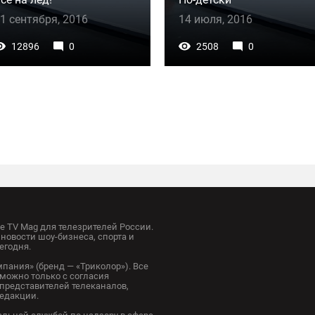
1 сентября, 2016
14 июля, 2016
12896
0
2508
0
 TV Mag для телезрителей России.
новости шоу-бизнеса, спорта и
егодня.
пания» (бренд — «Триколор»). Все
можно только с согласия
представителей телеканалов,
редакции.