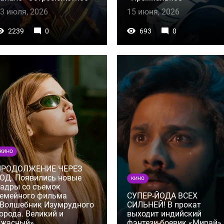
3 июля, 2026
15 июня, 2026
2239
0
693
0
КИНО
ПРОДОЛЖЕНИЕ ЧЕРЕЗ
ОД. Появились новые
КИНО
адры со съемок
емейного фильма
СУПЕР-ЙОДА ВСЕХ
Волшебник Изумрудного
СИЛЬНЕЙ! В прокат
орода. Великий и
выходит индийский
Ужасный»
фэнтези-боевик «Мирай»