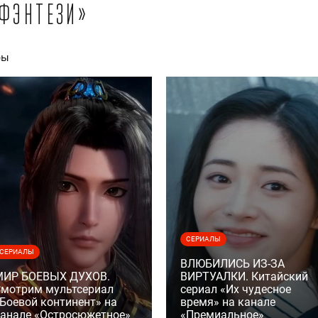
«Фэнтези»
ры
СЕРИАЛЫ
СЕРИАЛЫ
ВЛЮБИЛИСЬ ИЗ-ЗА
МИР БОЕВЫХ ДУХОВ.
ВИРТУАЛКИ. Китайский
мотрим мультсериал
сериал «Их чудесное
Боевой континент» на
время» на канале
анале «Остросюжетное»
«Премиальное»