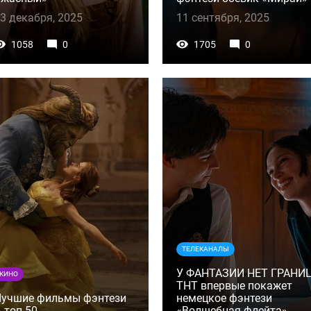
3 декабря, 2025
11 сентября, 2025
1058
0
1705
0
ТЕЛЕКАНАЛЫ
У ФАНТАЗИИ НЕТ ГРАНИЦ
КИНО
ТНТ впервые покажет
Лучшие фильмы фэнтези
немецкое фэнтези
 топ 50
«Волшебная флейта»