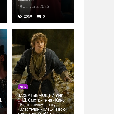
19 августа, 2025
2069
0
КИНО
ЗАХВАТЫВАЮЩИЙ УИК-
.
ЭНД. Смотрите на «Кино
ТВ» эпическую сагу
«Властелин колец» и всю
трилогию «Хоббит»