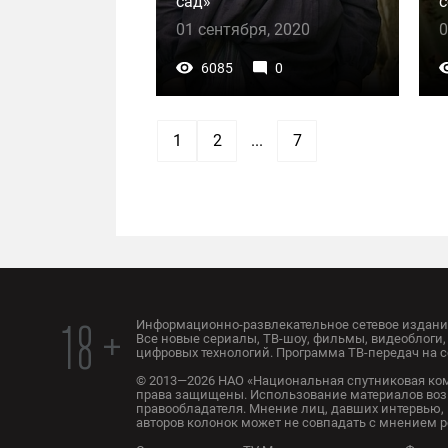
сад»
с
01 сентября, 2020
0
6085
0
1
2
...
7
Информационно-развлекательное сетевое издание
18 +
Все новые сериалы, ТВ-шоу, фильмы, видеоблоги, 
цифровых технологий. Программа ТВ-передач на с
© 2013—2026 НАО «Национальная спутниковая ком
права защищены. Использование материалов воз
правообладателя. Мнение лиц, давших интервью, 
авторов колонок может не совпадать с мнением 