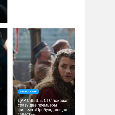
ТЕЛЕКАНАЛЫ
ДАР СВЫШЕ. СТС покажет
сразу две премьеры
фильма «Пробуждающая
совесть»