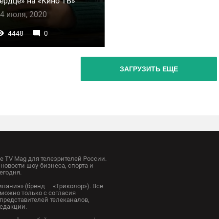
ердце» на «Кино ТВ»
4 июля, 2020
4448
0
ЗАГРУЗИТЬ ЕЩЕ
 TV Mag для телезрителей России.
новости шоу-бизнеса, спорта и
егодня.
пания» (бренд — «Триколор»). Все
можно только с согласия
представителей телеканалов,
редакции.