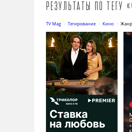
Результаты по тегу 
TV Mag
Тегирование
Кино
Жан
С
«
к