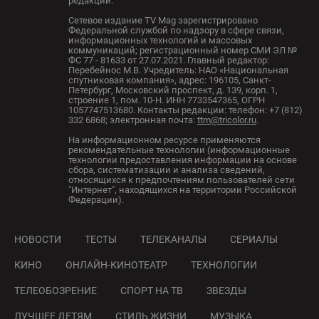
редакции.
Сетевое издание TV Mag зарегистрировано
Федеральной службой по надзору в сфере связи,
информационных технологий и массовых
коммуникаций; регистрационный номер СМИ ЭЛ №
ФС 77 - 81633 от 27.07.2021. Главный редактор:
Перебейнос М.В. Учредитель: НАО «Национальная
спутниковая компания», адрес: 196105, Санкт-
Петербург, Московский проспект, д. 139, корп. 1,
строение 1, пом. 10-Н. ИНН 7733547365, ОГРН
1057747513680. Контакты редакции: телефон: +7 (812)
332 6868; электронная почта:
ttm@tricolor.ru
.
На информационном ресурсе применяются
рекомендательные технологии (информационные
технологии предоставления информации на основе
сбора, систематизации и анализа сведений,
относящихся к предпочтениям пользователей сети
"Интернет", находящихся на территории Российской
Федерации).
НОВОСТИ
ТЕСТЫ
ТЕЛЕКАНАЛЫ
СЕРИАЛЫ
КИНО
ОНЛАЙН-КИНОТЕАТР
ТЕХНОЛОГИИ
ТЕЛЕОБОЗРЕНИЕ
СПОРТ НА ТВ
ЗВЕЗДЫ
ЛУЧШЕЕ ДЕТЯМ
СТИЛЬ ЖИЗНИ
МУЗЫКА