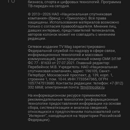
бизнеса, спорта и цифровых технологий. Программа
ТВ-передач на сегодня.
© 2013—2026 НАО «Национальная спутниковая
компания» (бренд — «Триколор»). Все права
защищены. Использование материалов возможно
только с согласия правообладателя. Мнение лиц,
давших интервью, представителей телеканалов,
авторов колонок может не совпадать с мнением
редакции.
Сетевое издание TV Mag зарегистрировано
Федеральной службой по надзору в сфере связи,
информационных технологий и массовых
коммуникаций; регистрационный номер СМИ ЭЛ №
ФС 77 - 81633 от 27.07.2021. Главный редактор:
Перебейнос М.В. Учредитель: НАО «Национальная
спутниковая компания», адрес: 196105, Санкт-
Петербург, Московский проспект, д. 139, корп. 1,
строение 1, пом. 10-Н. ИНН 7733547365, ОГРН
1057747513680. Контакты редакции: телефон: +7 (812)
332 6868; электронная почта:
ttm@tricolor.ru
.
На информационном ресурсе применяются
рекомендательные технологии (информационные
технологии предоставления информации на основе
сбора, систематизации и анализа сведений,
относящихся к предпочтениям пользователей сети
"Интернет", находящихся на территории Российской
Федерации).