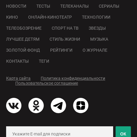
НОВОСТИ
ТЕСТЫ
ТЕЛЕКАНАЛЫ
СЕРИАЛЫ
КИНО
ОНЛАЙН-КИНОТЕАТР
ТЕХНОЛОГИИ
ТЕЛЕОБОЗРЕНИЕ
СПОРТ НА ТВ
ЗВЕЗДЫ
ЛУЧШЕЕ ДЕТЯМ
СТИЛЬ ЖИЗНИ
МУЗЫКА
ЗОЛОТОЙ ФОНД
РЕЙТИНГИ
О ЖУРНАЛЕ
КОНТАКТЫ
ТЕГИ
Карта сайта
Политика конфиденциальности
Пользовательское соглашение
ОК