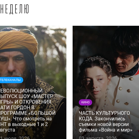
 неделю
ТЕЛЕКАНАЛЫ
РЕВОЛЮЦИОННЫЙ
ВЫПУСК ШОУ «МАСТЕР
ИГРЫ» И ОТКРОВЕНИЯ
КИНО
КАТИ ГОРДОН В
ПРОГРАММЕ «БОЛЬШОЙ
ЧАСТЬ КУЛЬТУРНОГО
УШ». Что смотреть на
КОДА. Закончились
НТ в выходные 1 и 2
съемки новой версии
вгуста
фильма «Война и мир»
1 июля, 2026
03 августа, 2026