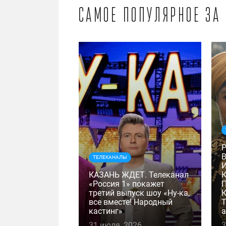
Самое популярное за
ТЕЛЕКАНАЛЫ
КАЗАНЬ ЖДЕТ. Телеканал
«Россия 1» покажет
третий выпуск шоу «Ну-ка,
К
все вместе! Народный
Т
кастинг»
а
31 июля, 2026
3