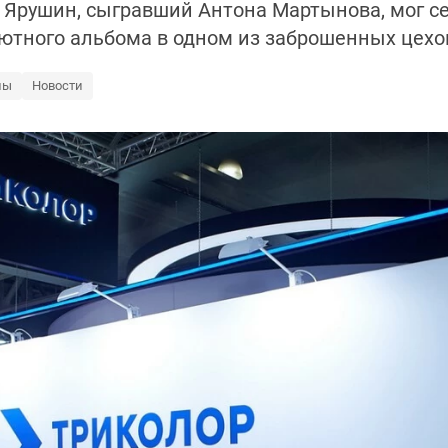
с Ярушин, сыгравший Антона Мартынова, мог с
бютного альбома в одном из заброшенных цехо
лы
Новости