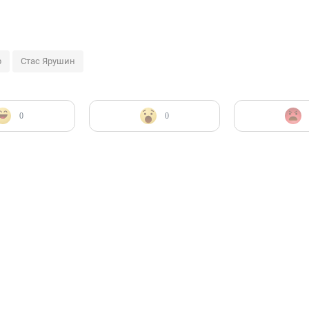
р
Стас Ярушин
0
0