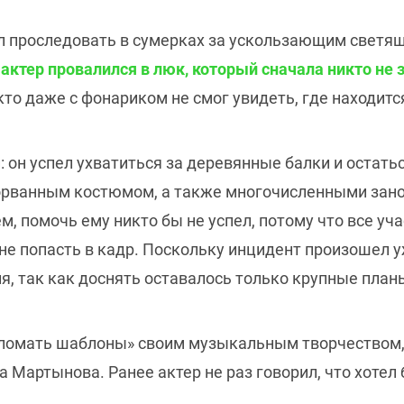
л проследовать в сумерках за ускользающим свет
и актер провалился в люк, который сначала никто не
кто даже с фонариком не смог увидеть, где находится
 он успел ухватиться за деревянные балки и остать
орванным костюмом, а также многочисленными зан
, помочь ему никто бы не успел, потому что все уч
не попасть в кадр. Поскольку инцидент произошел у
я, так как доснять оставалось только крупные план
сломать шаблоны» своим музыкальным творчеством,
Мартынова. Ранее актер не раз говорил, что хотел 