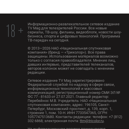
Информационно-развлекательное сетевое издание
18 +
TV Mag для телезрителей России. Все новые
сериалы, ТВ-шоу, фильмы, видеоблоги, новости шоу-
бизнеса, спорта и цифровых технологий. Программа
ТВ-передач на сегодня.
© 2013—2026 НАО «Национальная спутниковая
компания» (бренд — «Триколор»). Все права
защищены. Использование материалов возможно
только с согласия правообладателя. Мнение лиц,
давших интервью, представителей телеканалов,
авторов колонок может не совпадать с мнением
редакции.
Сетевое издание TV Mag зарегистрировано
Федеральной службой по надзору в сфере связи,
информационных технологий и массовых
коммуникаций; регистрационный номер СМИ ЭЛ №
ФС 77 - 81633 от 27.07.2021. Главный редактор:
Перебейнос М.В. Учредитель: НАО «Национальная
спутниковая компания», адрес: 196105, Санкт-
Петербург, Московский проспект, д. 139, корп. 1,
строение 1, пом. 10-Н. ИНН 7733547365, ОГРН
1057747513680. Контакты редакции: телефон: +7 (812)
332 6868; электронная почта:
ttm@tricolor.ru
.
На информационном ресурсе применяются