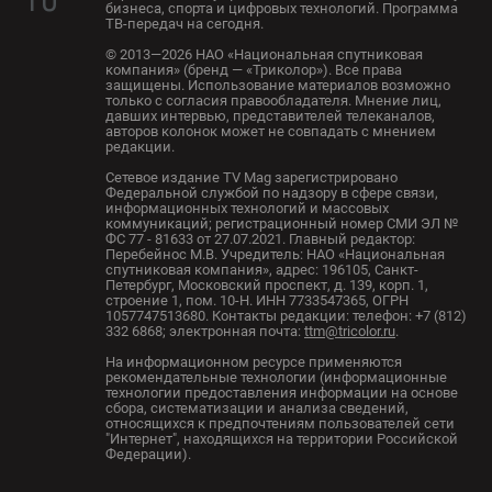
бизнеса, спорта и цифровых технологий. Программа
ТВ-передач на сегодня.
© 2013—2026 НАО «Национальная спутниковая
компания» (бренд — «Триколор»). Все права
защищены. Использование материалов возможно
только с согласия правообладателя. Мнение лиц,
давших интервью, представителей телеканалов,
авторов колонок может не совпадать с мнением
редакции.
Сетевое издание TV Mag зарегистрировано
Федеральной службой по надзору в сфере связи,
информационных технологий и массовых
коммуникаций; регистрационный номер СМИ ЭЛ №
ФС 77 - 81633 от 27.07.2021. Главный редактор:
Перебейнос М.В. Учредитель: НАО «Национальная
спутниковая компания», адрес: 196105, Санкт-
Петербург, Московский проспект, д. 139, корп. 1,
строение 1, пом. 10-Н. ИНН 7733547365, ОГРН
1057747513680. Контакты редакции: телефон: +7 (812)
332 6868; электронная почта:
ttm@tricolor.ru
.
На информационном ресурсе применяются
рекомендательные технологии (информационные
технологии предоставления информации на основе
сбора, систематизации и анализа сведений,
относящихся к предпочтениям пользователей сети
"Интернет", находящихся на территории Российской
Федерации).