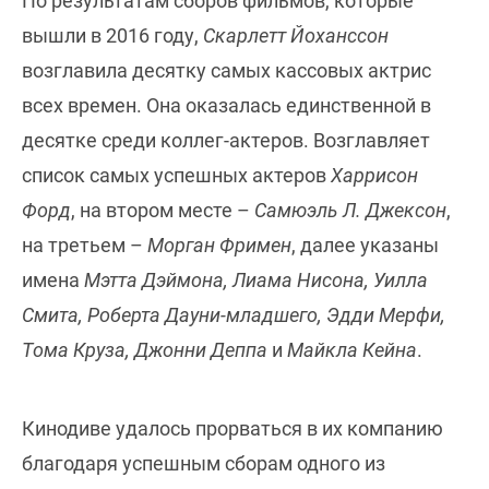
По результатам сборов фильмов, которые
вышли в 2016 году,
Скарлетт Йоханссон
возглавила десятку самых кассовых актрис
всех времен. Она оказалась единственной в
десятке среди коллег-актеров. Возглавляет
список самых успешных актеров
Харрисон
Форд
, на втором месте –
Самюэль Л. Джексон
,
на третьем –
Морган Фримен
, далее указаны
имена
Мэтта Дэймона, Лиама Нисона, Уилла
Смита, Роберта Дауни-младшего, Эдди Мерфи,
Тома Круза, Джонни Деппа
и
Майкла Кейна
.
Кинодиве удалось прорваться в их компанию
благодаря успешным сборам одного из