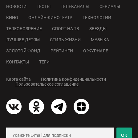
НОВОСТИ
ТЕСТЫ
ТЕЛЕКАНАЛЫ
СЕРИАЛЫ
КИНО
ОНЛАЙН-КИНОТЕАТР
ТЕХНОЛОГИИ
ТЕЛЕОБОЗРЕНИЕ
СПОРТ НА ТВ
ЗВЕЗДЫ
ЛУЧШЕЕ ДЕТЯМ
СТИЛЬ ЖИЗНИ
МУЗЫКА
ЗОЛОТОЙ ФОНД
РЕЙТИНГИ
О ЖУРНАЛЕ
КОНТАКТЫ
ТЕГИ
Карта сайта
Политика конфиденциальности
Пользовательское соглашение
ОК