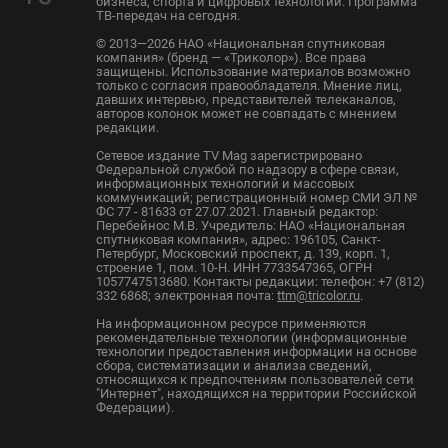
бизнеса, спорта и цифровых технологий. Программа
ТВ-передач на сегодня.
© 2013—2026 НАО «Национальная спутниковая
компания» (бренд — «Триколор»). Все права
защищены. Использование материалов возможно
только с согласия правообладателя. Мнение лиц,
давших интервью, представителей телеканалов,
авторов колонок может не совпадать с мнением
редакции.
Сетевое издание TV Mag зарегистрировано
Федеральной службой по надзору в сфере связи,
информационных технологий и массовых
коммуникаций; регистрационный номер СМИ ЭЛ №
ФС 77 - 81633 от 27.07.2021. Главный редактор:
Перебейнос М.В. Учредитель: НАО «Национальная
спутниковая компания», адрес: 196105, Санкт-
Петербург, Московский проспект, д. 139, корп. 1,
строение 1, пом. 10-Н. ИНН 7733547365, ОГРН
1057747513680. Контакты редакции: телефон: +7 (812)
332 6868; электронная почта:
ttm@tricolor.ru
.
На информационном ресурсе применяются
рекомендательные технологии (информационные
технологии предоставления информации на основе
сбора, систематизации и анализа сведений,
относящихся к предпочтениям пользователей сети
"Интернет", находящихся на территории Российской
Федерации).