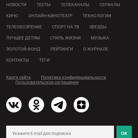
НОВОСТИ
ТЕСТЫ
ТЕЛЕКАНАЛЫ
СЕРИАЛЫ
КИНО
ОНЛАЙН-КИНОТЕАТР
ТЕХНОЛОГИИ
ТЕЛЕОБОЗРЕНИЕ
СПОРТ НА ТВ
ЗВЕЗДЫ
ЛУЧШЕЕ ДЕТЯМ
СТИЛЬ ЖИЗНИ
МУЗЫКА
ЗОЛОТОЙ ФОНД
РЕЙТИНГИ
О ЖУРНАЛЕ
КОНТАКТЫ
ТЕГИ
Карта сайта
Политика конфиденциальности
Пользовательское соглашение
ОК