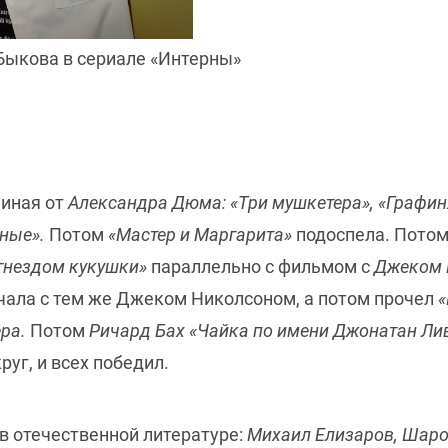
Быкова в сериале «Интерны»
чиная от
Александра Дюма: «Три мушкетера», «Графин
ные».
Потом
«Мастер и Маргарита»
подоспела. Пото
 гнездом кукушки»
параллельно с фильмом с
Джеком 
чала с тем же Джеком Николсоном, а потом прочел
«
ера.
Потом
Ричард Бах «Чайка по имени Джонатан Лив
руг, и всех победил.
 отечественной литературе:
Михаил Елизаров, Шар