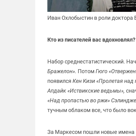
Иван Охлобыстин в роли доктора 
Кто из писателей вас вдохновлял?
Набор среднестатистический. На
Бражелон».
Потом
Гюго «Отвержен
появился
Кен Кизи «Пролетая над
Апдайк «Иствикские ведьмы»,
сна
«Над пропастью во ржи» Сэлиндж
тучным облаком все, что было вок
За Маркесом пошли новые имена в