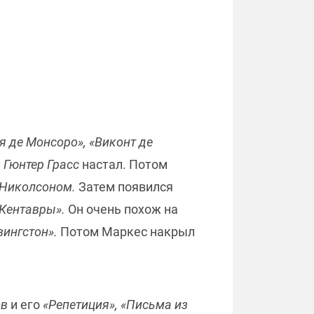
я де Монсоро», «Виконт де
м
Гюнтер Грасс
настал. Потом
Николсоном.
Затем появился
Кентавры».
Он очень похож на
ингстон».
Потом Маркес накрыл
ов
и его
«Репетиция», «Письма из