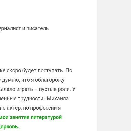
урналист и писатель
же скоро будет поступать. По
е думаю, что я облагорожу
ылело играть – пустые роли. У
еменные трудности» Михаила
не актер, по профессии я
мои занятия литературой
церковь.