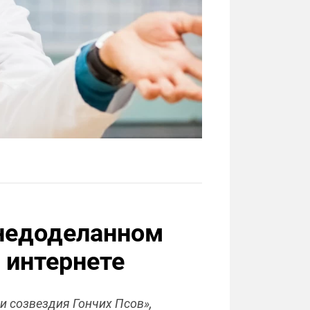
 недоделанном
в интернете
и созвездия Гончих Псов»,