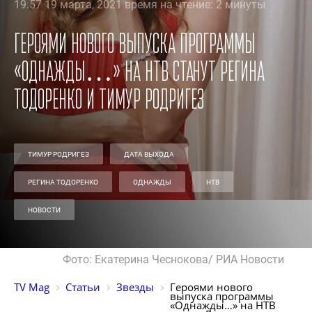
19:57 19 марта, 2021 время на чтение: 2 минуты
Героями нового выпуска программы
«Однажды…» на НТВ станут Регина
Тодоренко и Тимур Родригез
ТИМУР РОДРИГЕЗ
ДАТА ВЫХОДА
РЕГИНА ТОДОРЕНКО
ОДНАЖДЫ
НТВ
НОВОСТИ
Фото: Екатерина Чеснокова/ РИА Новости
TV Mag
Статьи
Звезды
Героями нового 
выпуска программы 
«Однажды…» на НТВ 