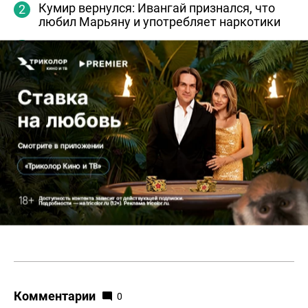
Кумир вернулся: Ивангай признался, что
любил Марьяну и употребляет наркотики
Популярный блогер и певица: Клава Кока
стала лицом телеканала «Суббота!»
Перевоспитание не удалось: участницу шоу
«Пацанки» Диану Субботину задержали с
наркотиками
ДНК не приговор: Лолита Милявская
станет ведущей «ДНК-шоу» на «Пятнице!»
Комментарии
0