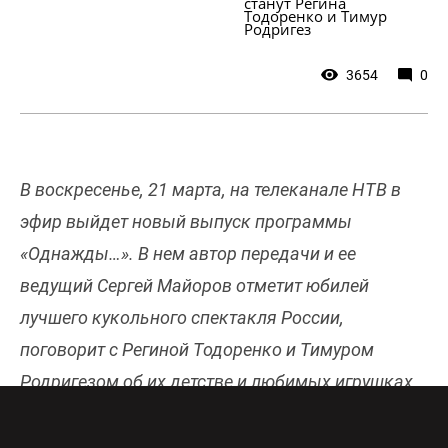
станут Регина 
Тодоренко и Тимур 
Родригез
3654
0
В воскресенье, 21 марта, на телеканале НТВ в
эфир выйдет новый выпуск программы
«Однажды…». В нем автор передачи и ее
ведущий Сергей Майоров отметит юбилей
лучшего кукольного спектакля России,
поговорит с Региной Тодоренко и Тимуром
Родригезом об их детстве и любимых игрушках,
а также отправится в гости к завидному
холостяку и новому лицу телеканала НТВ Антону