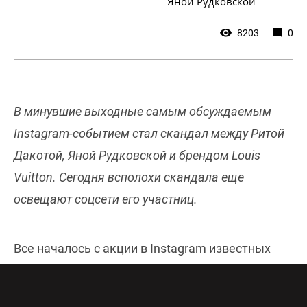
Яной Рудковской
8203
0
В минувшие выходные самым обсуждаемым
Instagram-событием стал скандал между Ритой
Дакотой, Яной Рудковской и брендом Louis
Vuitton. Сегодня всполохи скандала еще
освещают соцсети его участниц.
Все началось с акции в Instagram известных
блогеров, по условиям которой между самыми
активными подписчиками разыгрываются 10