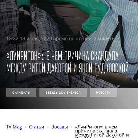
15:32 13 июля, 2020 время на чтение: 2 минуты
«ЛуиРитон»: в чем причина скандала
между Ритой Дакотой и Яной Рудковской
СКАНДАЛЫ
ЗВЕЗДЫ ШОУ-БИЗНЕСА
НОВОСТИ
TV Mag
Статьи
Звезды
«ЛуиРитон»: в чем 
причина скандала 
между Ритой Дакотой и 