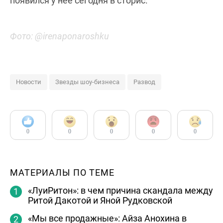
появился у нее сегодня в сторис.
Фото: @irenaponaroshku
Новости
Звезды шоу-бизнеса
Развод
0
0
0
0
0
МАТЕРИАЛЫ ПО ТЕМЕ
«ЛуиРитон»: в чем причина скандала между
Ритой Дакотой и Яной Рудковской
«Мы все продажные»: Айза Анохина в