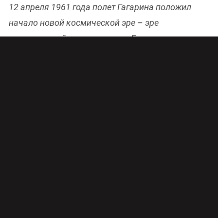
12 апреля 1961 года полет Гагарина положил
начало новой космической эре – эре
пилотируемой космонавтики. Гагарин провел на
орбите 108 минут – эти минуты стали триумфом
отечественной космонавтики и первым рывком
человечества на пути покорения космоса. К 85-
летию космонавта на Первом канале в субботу, 9
марта, документальный фильм «Звезда по имени
Гагарин».