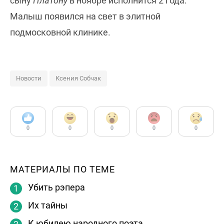
сыну
Платону
в ноябре исполнится 2 года.
Малыш появился на свет в элитной
подмосковной клинике.
Новости
Ксения Собчак
0
0
0
0
0
МАТЕРИАЛЫ ПО ТЕМЕ
Убить рэпера
Их тайны
К юбилею народного поэта