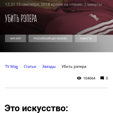
12:31 15 сентября, 2018 время на чтение: 2 минуты
Убить рэпера
ХИП-ХОП
РОССИЙСКИЙ ШОУ-БИЗНЕС
НОВОСТИ
TV Mag
Статьи
Звезды
Убить рэпера
104664
0
Это искусство: