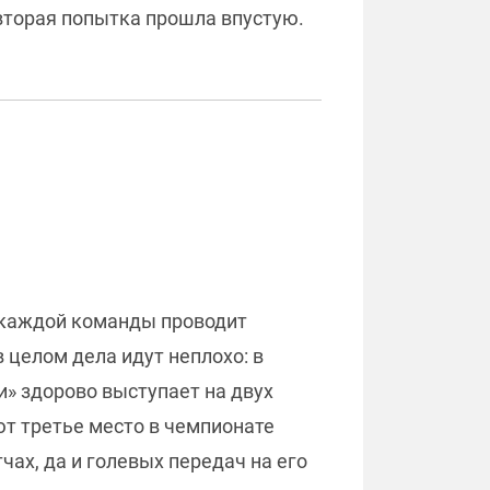
 вторая попытка прошла впустую.
к каждой команды проводит
 целом дела идут неплохо: в
и» здорово выступает на двух
ют третье место в чемпионате
ах, да и голевых передач на его