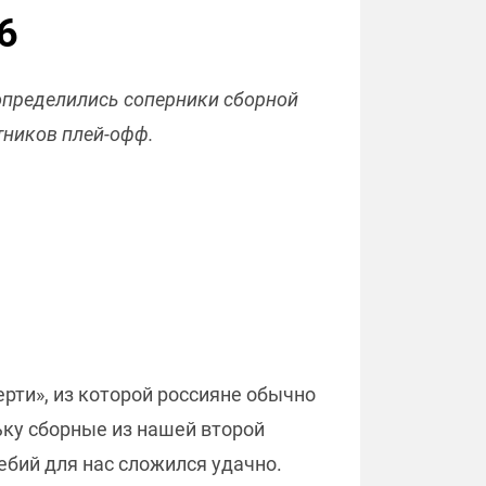
6
определились соперники сборной
стников плей-офф.
ерти», из которой россияне обычно
ьку сборные из нашей второй
ебий для нас сложился удачно.