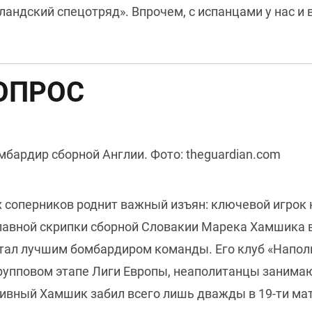
ландский спецотряд». Впрочем, с испанцами у нас и
ОПРОС
мбардир сборной Англии. Фото: theguardian.com
х соперников роднит важный изъян: ключевой игро
главной скрипки сборной Словакии Марека Хамшика в
стал лучшим бомбардиром команды. Его клуб «Напол
 групповом этапе Лиги Европы, неаполитанцы занима
ивный Хамшик забил всего лишь дважды в 19-ти матч