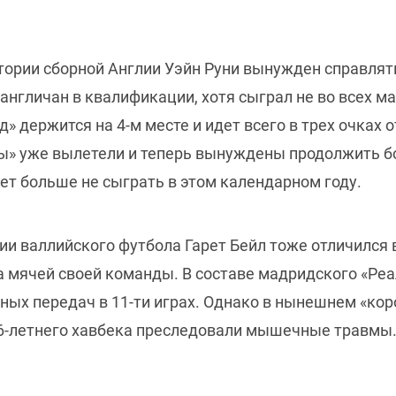
тории сборной Англии Уэйн Руни вынужден справлят
нгличан в квалификации, хотя сыграл не во всех ма
» держится на 4-м месте и идет всего в трех очках о
» уже вылетели и теперь вынуждены продолжить бо
т больше не сыграть в этом календарном году.
и валлийского футбола Гарет Бейл тоже отличился в
а мячей своей команды. В составе мадридского «Реа
ивных передач в 11-ти играх. Однако в нынешнем «ко
 26-летнего хавбека преследовали мышечные травмы