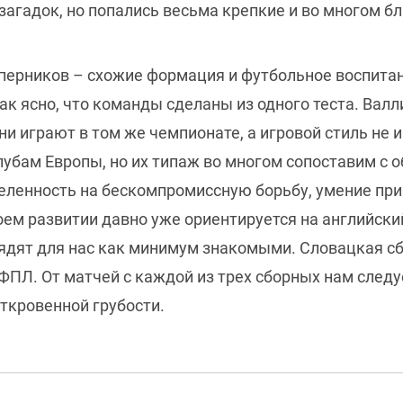
агадок, но попались весьма крепкие и во многом бл
оперников – схожие формация и футбольное воспитан
так ясно, что команды сделаны из одного теста. Валл
ни играют в том же чемпионате, а игровой стиль не
убам Европы, но их типаж во многом сопоставим с 
еленность на бескомпромиссную борьбу, умение при
оем развитии давно уже ориентируется на английски
ядят для нас как минимум знакомыми. Словацкая сбо
ФПЛ. От матчей с каждой из трех сборных нам следу
ткровенной грубости.