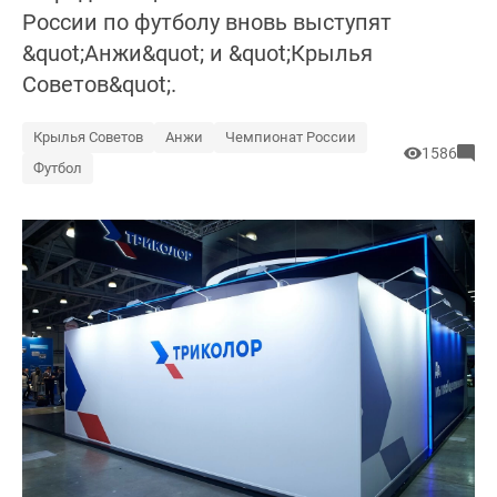
России по футболу вновь выступят
&quot;Анжи&quot; и &quot;Крылья
Советов&quot;.
Крылья Советов
Анжи
Чемпионат России
1586
Футбол