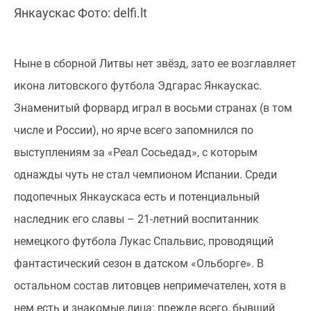
Янкаускас Фото: delfi.lt
Ныне в сборной Литвы нет звёзд, зато ее возглавляет
икона литовского футбола Эдгарас Янкаускас.
Знаменитый форвард играл в восьми странах (в том
числе и России), но ярче всего запомнился по
выступлениям за «Реал Сосьедад», с которым
однажды чуть не стал чемпионом Испании. Среди
подопечных Янкаускаса есть и потенциальный
наследник его славы – 21-летний воспитанник
немецкого футбола Лукас Спальвис, проводящий
фантастический сезон в датском «Ольборге». В
остальном состав литовцев непримечателен, хотя в
нем есть и знакомые лица: прежде всего, бывший