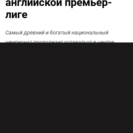
английской премьер-
лиге
Самый древний и богатый национальный
чемпионат продолжает оставаться в центре
внимания. Tricolor TV Magazine рассказывает,
почему нынешний сезон в английской премьер-
лиге обещает стать революционным.
ЛИДЕР ИЗ ТРУЩОБ
Лидер нынешнего сезона – ФК «Лестер»,
бюджет которого меньше, чем у некоторых